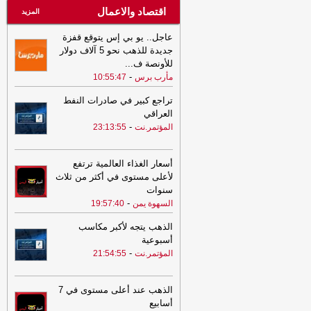
اقتصاد والاعمال
المزيد
عاجل.. يو بي إس يتوقع قفزة
جديدة للذهب نحو 5 آلاف دولار
للأونصة ف
...
-
مأرب برس
10:55:47
تراجع كبير في صادرات النفط
العراقي
-
المؤتمر.نت
23:13:55
أسعار الغذاء العالمية ترتفع
لأعلى مستوى في أكثر من ثلاث
سنوات
-
السهوة يمن
19:57:40
الذهب يتجه لأكبر مكاسب
أسبوعية
-
المؤتمر.نت
21:54:55
الذهب عند أعلى مستوى في 7
أسابيع