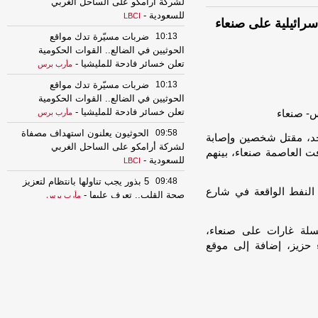
لشركة أرامكو على الساحل الغربي
للسعودية
-
LBCI
10:13
ضربات مسيّرة تدك مواقع
الحوثيين في الضالع.. القوات الحكومية
تعلن خسائر فادحة للمليشيا
-
مأرب برس
10:13
ضربات مسيّرة تدك مواقع
الحوثيين في الضالع.. القوات الحكومية
تعلن خسائر فادحة للمليشيا
-
مأرب برس
09:58
الحوثيون يعلنون استهداف مصفاة
لأحد، مقتل شخصين وإصابة
لشركة أرامكو على الساحل الغربي
دفت العاصمة صنعاء، بينهم
للسعودية
-
LBCI
09:48
5 بذور يجب تناولها بانتظام لتعزيز
نفط الواقعة في شارع
صحة القلب.. تعرف عليها
-
مأرب برس
01:57
أمين عام الإصلاح يعزي بن دغر
في وفاة شقيقته
-
لسلة غارات على صنعاء،
السهوة يمن
حزيز، إضافة إلى موقع
01:57
أمين عام الإصلاح يعزي بن دغر
في وفاة شقيقته
-
الصهوة يمن
00:39
اليمن تدين استهداف إيران ناقلة
نفط إماراتية في مضيق هرمز
-
السهوة يمن