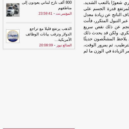
وصون أمن الملاحة
-
الصهوة يمن
ي شعورًا بالتعب الشديد.
800 ألف نازح لبناني يعودون إلى
مناطقهم
المرتفع قدرة الجسم على
12:01
قوات الجيش تسقط طائرة
-
المؤتمر.نت
23:59:41
اف الناتج عن زيادة معدل
مسيرة تابعة لمليشيا الحوثي في أجواء
مأرب
-
عبر التبول المتكرر، فأنت
السهوة يمن
ينجم عن ذلك نقص سريع
12:01
الذهب يرتفع قليلا مع تراجع
قوات الجيش تسقط طائرة
لسكري. ولكن قد يحدث ذلك
الدولار وترقب بيانات الوظائف
مسيرة تابعة لمليشيا الحوثي في أجواء
 يلاحظ المشخَّصون حديثًا
مأرب
-
الأمريكية
...
الصهوة يمن
لترطيب. ثم بمرور الوقت،
-
الضالع نيوز
20:08:09
11:36
التهدئة و التصعيد و (الفيفا) و
 الزيادة في الوزن ما لم
الإصلاح !
-
السهوة يمن
11:36
التهدئة و التصعيد و (الفيفا) و
الإصلاح ! - احمد عبدالملك المقرمي
-
الصهوة يمن