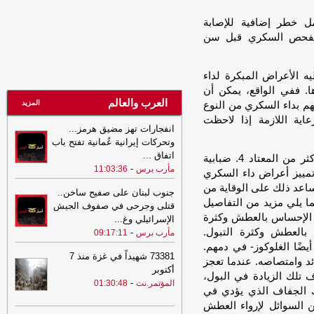
قصف حوثي استهدفت معسكرات قوات
الطوارئ شرق اليمن
-
مل خطر إضافية للإصابة
مأرب برس
 بفحص السكري قبل سن
14:27
الدكتوراه للباحثة روضة العمري
من كلية الإعلام بجامعة صنعاء
-
المؤتمر.نت
 الأعراض المبكرة لداء
13:22
الذهب عند أعلى مستوى في 7
. ففي الواقع، يمكن أن
أسابيع مدعوما بتراجع الدولار
-
السهوة يمن
العرب والعالم
المزيد
هم بداء السكري من النوع
13:22
الذهب عند أعلى مستوى في 7
اية اللازمة إذا لاحظت
أسابيع مدعوما بتراجع الدولار
-
الصهوة يمن
انفجارات تهز مضيق هرمز...
وتحركات إيرانية عُمانية تفتح باب
12:46
مليشيا الحوثي الإرهابية تقصف
اتفاق
...
1. العطش الشديد. 2. كثرة التبول 3. الشعور بالتعب أكثر من المعتاد 4. ضبابية
مخيمات للنازحين في الجوف بصواريخ
-
مأرب برس
11:03:36
باليستية
-
دي تمييز أعراض داء السكري
السهوة يمن
ساعد ذلك على الوقاية من
جنوب لبنان على صفيح ساخن..
12:46
مليشيا الحوثي الإرهابية تقصف
 يلي مزيد من التفاصيل
قتلى وجرحى في صفوف الجيش
مخيمات للنازحين في الجوف بصواريخ
 الإحساس بالعطش وكثرة
الإسرائيلي وغ
...
باليستية
-
الصهوة يمن
بالعطش وكثرة التبول.
-
مأرب برس
09:17:11
12:26
التكتل الوطني: استعادة الدولة
يضًا الغلوكوز- في دمهم.
المدخل الحقيقي لإنهاء النفوذ الإيراني
73381 شهيداً في غزة منذ 7
ئد وامتصاصه. عندما تعجز
وصون أمن الملاحة
-
السهوة يمن
أكتوبر
 تلك الزيادة في البول،
-
المؤتمر.نت
01:30:48
12:26
التكتل الوطني: استعادة الدولة
 الجفاف الذي يؤدي في
المدخل الحقيقي لإنهاء النفوذ الإيراني
ن السوائل لإرواء العطش