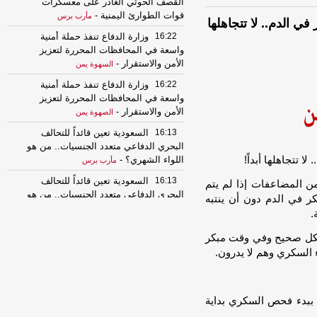
القصف الحوثي الغادر على معسكرات
قوات الطوارئ اليمنية
-
مأرب برس
ي الدم.. لا تتجاهلها
16:22
وزارة الدفاع تنفذ حملة أمنية
واسعة في المحافظات المحررة لتعزيز
الأمن والاستقرار
-
السهوة يمن
16:22
وزارة الدفاع تنفذ حملة أمنية
واسعة في المحافظات المحررة لتعزيز
الأمن والاستقرار
-
الصهوة يمن
16:13
السعودية تعين قائداً للتحالف
البحري الدفاعي متعدد الجنسيات.. من هو
اللواء الشهري؟
-
مأرب برس
16:13
السعودية تعين قائداً للتحالف
ن المضاعفات إذا لم يتم
البحري الدفاعي متعدد الجنسيات.. من هو
ر في الدم دون أن ينتبه
اللواء الشهري؟
-
مأرب برس
.
14:52
تحذيرات ونصائح .. توقعات بهطول
كل صحيح وفي وقت مبكر
أمطار رعدية متفرقة
-
المؤتمر.نت
السكري وهم لا يدرون.
14:28
عاجل: سقوط قتلى وجرحى في
قصف حوثي استهدفت معسكرات قوات
الطوارئ شرق اليمن
-
مأرب برس
 ببدء فحص السكري بداية
14:28
عاجل: سقوط قتلى وجرحى في