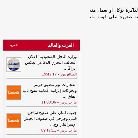
مليشيا الحوثي تحتجز مزارعي المراوعة
بمحافظة الحديدة
-
لذاكرة يؤكل أو يعمل منه
الصهوة يمن
عقة صغيرة على كوب ماء
21:53
مشايخ قبائل عبيدة يجددون
تأييدهم للدولة ويعلنون دعم تحركات وزارة
الدفاع في مأرب وحضرموت ويرفضون بياناً
منسوباً للقبيلة
-
مأرب برس
العرب والعالم
21:53
مشايخ قبائل عبيدة يجددون
المزيد
تأييدهم للدولة ويعلنون دعم تحركات وزارة
وزارة الدفاع السعودية: اعلان
الدفاع في مأرب وحضرموت ويرفضون بياناً
التحالف البحري الدفاعي يعكس
منسوباً للقبيلة
-
مأرب برس
إدراكًا
...
21:06
شعب حضرموت يواصل صدارة
-
الضالع نيوز
19:42:17
الدوري اليمني وتعليق أنشطة الاتحاد في
الحديدة
-
السهوة يمن
انفجارات تهز مضيق هرمز...
وتحركات إيرانية عُمانية تفتح باب
21:06
شعب حضرموت يواصل صدارة
اتفاق
...
الدوري اليمني وتعليق أنشطة الاتحاد في
-
مأرب برس
11:03:36
الحديدة
-
الصهوة يمن
جنوب لبنان على صفيح ساخن..
21:02
توكل كرمان تدين هجوم الحوثيين
قتلى وجرحى في صفوف الجيش
على قوات الطوارئ وتدعو إلى محاسبة
الإسرائيلي وغ
...
المسؤولين ودعم استعادة الدولة
-
مأرب
-
مأرب برس
09:17:11
برس