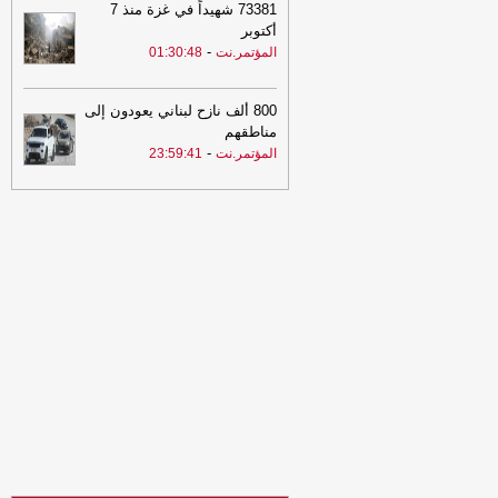
73381 شهيداً في غزة منذ 7
21:02
توكل كرمان تدين هجوم الحوثيين
أكتوبر
على قوات الطوارئ وتدعو إلى محاسبة
-
المؤتمر.نت
01:30:48
المسؤولين ودعم استعادة الدولة
-
مأرب
برس
20:30
البنك المركزي يوقف تراخيص
800 ألف نازح لبناني يعودون إلى
ثلاث منشآت صرافة ويغلق مقراتها
-
السهوة
مناطقهم
يمن
-
المؤتمر.نت
23:59:41
20:30
البنك المركزي يوقف تراخيص
ثلاث منشآت صرافة ويغلق مقراتها
-
الصهوة
يمن
20:20
الفاو تتوقع أمطار غزيرة بعدة
محافظات يمنية وتحُذّر من سيول جارفة
وفيضانات مفاجئة
-
السهوة يمن
20:20
الفاو تتوقع أمطار غزيرة بعدة
محافظات يمنية وتحُذّر من سيول جارفة
وفيضانات مفاجئة
-
الصهوة يمن
20:11
عاجل : وزارة الدفاع اليمنية تتوعد
بالرد بعد هجوم حوثي استهدف مواقع
عسكرية في مأرب وحضرموت
-
مأرب برس