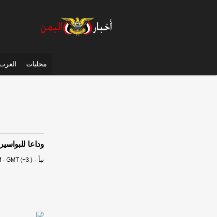
محليات
العرب 
وداعا للبواسير 
نبأ
-
 - GMT (+3 )