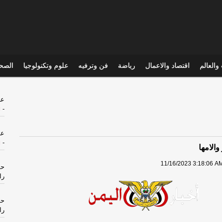
والعالم
اقتصاد والاعمال
رياضة
فن وترفيه
علوم وتكنولوجيا
الصحي
عل
-
ا
عل
-
ا
والامها
11/16/2023 3:18:06 AM
حو
را
حو
را