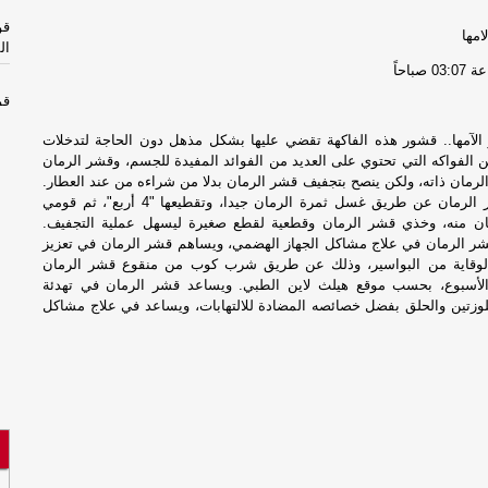
قو
امها
ال
0 صباحاً
قو
ال
و الآمها.. قشور هذه الفاكهة تقضي عليها بشكل مذهل دون الحاجة لتدخلات
 الفواكه التي تحتوي على العديد من الفوائد المفيدة للجسم، وقشر الرمان
مل
الرمان ذاته، ولكن ينصح بتجفيف قشر الرمان بدلا من شراءه من عند العطار.
بم
ويتم تجفيف قشر الرمان عن طريق غسل ثمرة الرمان جيدا، وتقطيعها "4 أربع"، ثم قومي
ان منه، وخذي قشر الرمان وقطعية لقطع صغيرة ليسهل عملية التجفيف.
ر الرمان في علاج مشاكل الجهاز الهضمي، ويساهم قشر الرمان في تعزيز
مل
لوقاية من البواسير، وذلك عن طريق شرب كوب من منقوع قشر الرمان
بم
الأسبوع، بحسب موقع هيلث لاين الطبي. ويساعد قشر الرمان في تهدئة
لوزتين والحلق بفضل خصائصه المضادة للالتهابات، ويساعد في علاج مشاكل
تأ
ال
من
تأ
ال
من