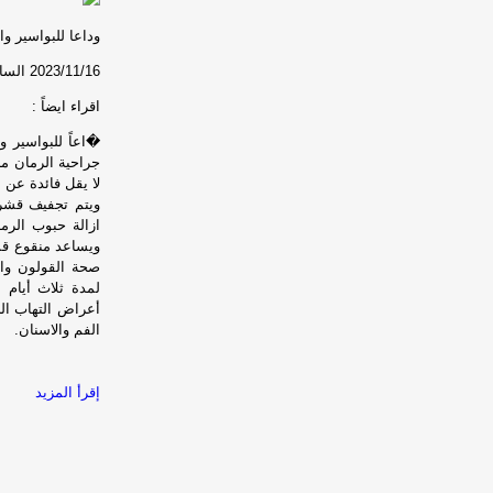
وداعا للبواسير وال
2023/11/16
الساعة 3:07
اقراء ايضاً :
�اعاً للبواسير 
جراحية الرمان من
لا يقل فائدة عن 
ازالة حبوب الرم
ويساعد منقوع قش
صحة القولون وا
لمدة ثلاث أيام 
أعراض التهاب ال
الفم والاسنان.
إقرأ المزيد