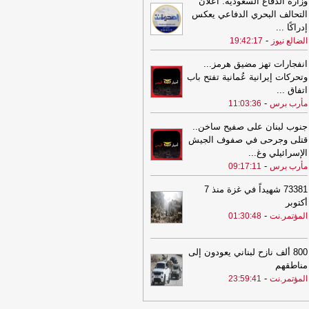
وزارة الدفاع السعودية: اعلان
21:06
شعب حضرموت يواصل صدارة
التحالف البحري الدفاعي يعكس
دوري اليمني وتعليق أنشطة الاتحاد في
إدراكًا
...
حديدة
-
السهوة يمن
-
الضالع نيوز
19:42:17
21:06
شعب حضرموت يواصل صدارة
دوري اليمني وتعليق أنشطة الاتحاد في
انفجارات تهز مضيق هرمز...
حديدة
-
الصهوة يمن
وتحركات إيرانية عُمانية تفتح باب
اتفاق
...
21:02
توكل كرمان تدين هجوم الحوثيين
-
مأرب برس
11:03:36
ى قوات الطوارئ وتدعو إلى محاسبة
مسؤولين ودعم استعادة الدولة
-
مأرب
جنوب لبنان على صفيح ساخن..
س
قتلى وجرحى في صفوف الجيش
الإسرائيلي وغ
...
21:02
توكل كرمان تدين هجوم الحوثيين
-
مأرب برس
09:17:11
ى قوات الطوارئ وتدعو إلى محاسبة
مسؤولين ودعم استعادة الدولة
-
مأرب
73381 شهيداً في غزة منذ 7
س
أكتوبر
-
20:30
المؤتمر.نت
01:30:48
البنك المركزي يوقف تراخيص
اث منشآت صرافة ويغلق مقراتها
-
السهوة
ن
800 ألف نازح لبناني يعودون إلى
20:30
البنك المركزي يوقف تراخيص
مناطقهم
اث منشآت صرافة ويغلق مقراتها
-
الصهوة
-
المؤتمر.نت
23:59:41
ن