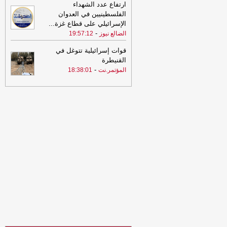
السهوة يمن
ارتفاع عدد الشهداء
الفلسطينيين في العدوان
20:37
علامة واحدة تكشف جودة العسل
الإسرائيلي على قطاع غزة
...
الطبيعي
-
المؤتمر.نت
-
الضالع نيوز
19:57:12
20:21
1666 انتهاكاً إسرائيلياً بحق
قوات إسرائيلية تتوغل في
التجمعات البدوية بالضفة
-
المؤتمر.نت
القنيطرة
-
المؤتمر.نت
18:38:01