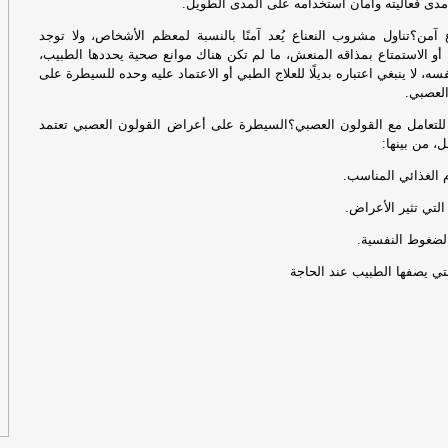
مدى فعاليته وأمان استخدامه على المدى الطويل.
تأ
آمن؟تناول مشروب النعناع يُعد آمنًا بالنسبة لمعظم الأشخاص، ولا توجد
ال
و الاستمتاع بمذاقه المنعش، ما لم تكن هناك موانع صحية يحددها الطبيب،
من
، لا ينبغي اعتباره بديلًا للعلاج الطبي أو الاعتماد عليه وحده للسيطرة على
لعصبي.
تأ
لتعامل مع القولون العصبي؟السيطرة على أعراض القولون العصبي تعتمد
ال
، من بينها:
من
ال
ال
ال
ال
عل
ال
بر
عل