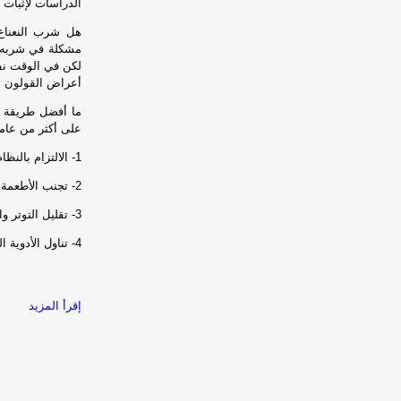
الدراسات لإثبات 
هل شرب النعناع 
مشكلة في شربه أ
لكن في الوقت نفسه
أعراض القولون ا
ما أفضل طريقة ل
على أكثر من عامل
1- الالتزام بالنظام الغذائي المناسب.
2- تجنب الأطعمة التي تثير الأعراض.
3- تقليل التوتر والضغوط النفسية.
4- تناول الأدوية التي يصفها الطبيب عند الحاجة
إقرأ المزيد