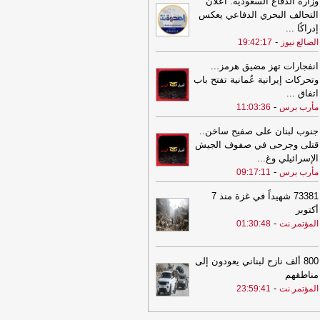
وزارة الدفاع السعودية: اعلان
21:53
مشايخ قبائل عبيدة يجددون
التحالف البحري الدفاعي يعكس
ييدهم للدولة ويعلنون دعم تحركات وزارة
إدراكًا
...
دفاع في مأرب وحضرموت ويرفضون بياناً
-
الضالع نيوز
19:42:17
سوباً للقبيلة
-
مأرب برس
انفجارات تهز مضيق هرمز...
21:53
مشايخ قبائل عبيدة يجددون
وتحركات إيرانية عُمانية تفتح باب
ييدهم للدولة ويعلنون دعم تحركات وزارة
اتفاق
...
دفاع في مأرب وحضرموت ويرفضون بياناً
-
مأرب برس
11:03:36
سوباً للقبيلة
-
مأرب برس
جنوب لبنان على صفيح ساخن..
21:06
شعب حضرموت يواصل صدارة
قتلى وجرحى في صفوف الجيش
دوري اليمني وتعليق أنشطة الاتحاد في
الإسرائيلي وغ
...
حديدة
-
السهوة يمن
-
مأرب برس
09:17:11
21:06
شعب حضرموت يواصل صدارة
73381 شهيداً في غزة منذ 7
دوري اليمني وتعليق أنشطة الاتحاد في
أكتوبر
حديدة
-
الصهوة يمن
-
المؤتمر.نت
01:30:48
21:02
توكل كرمان تدين هجوم الحوثيين
ى قوات الطوارئ وتدعو إلى محاسبة
مسؤولين ودعم استعادة الدولة
-
مأرب
800 ألف نازح لبناني يعودون إلى
س
مناطقهم
-
المؤتمر.نت
23:59:41
21:02
توكل كرمان تدين هجوم الحوثيين
ى قوات الطوارئ وتدعو إلى محاسبة