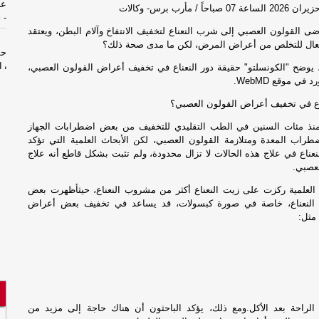
عل
-
ا
ى القولون العصبي إلى شرب النعناع لتخفيف الانتفاخ وآلام البطن، ويعتقد
فعال للتخلص من أعراض المرض، لكن ما مدى صحة ذلك؟
حو
را
 يوضح "الكونسلتو" حقيقة دور النعناع في تخفيف أعراض القولون العصبي،
ي موقع WebMD.
حو
ع في تخفيف أعراض القولون العصبي؟
را
 منذ مئات السنين في الطب التقليدي للتخفيف من بعض اضطرابات الجهاز
راب المعدة ومتلازمة القولون العصبي، لكن الأبحاث العلمية التي تؤكد
قو
عناع في علاج هذه الحالات لا تزال محدودة، ولم تثبت بشكل قاطع أنه علاج
ال
لعصبي.
لعلمية ركزت على زيت النعناع أكثر من مشروب النعناع، حيثأظهرت بعض
قو
 النعناع، خاصة في صورة كبسولات، قد يساعد في تخفيف بعض أعراض
ال
مثل:
مل
بم
مل
 الراحة بعد الأكل.ومع ذلك، يؤكد الباحثون أن هناك حاجة إلى مزيد من
بم