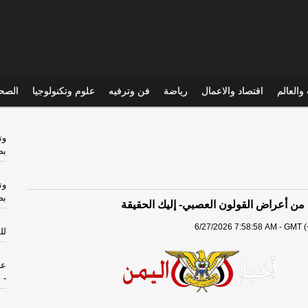
والعالم
اقتصاد والاعمال
رياضة
فن وترفيه
علوم وتكنولوجيا
الصحي
وت
بص
وت
بص
 من أعراض القولون العصبي- إليك الحقيقة
6/27/2026 7:58:58 AM - GMT (
لل
عل
-
ا