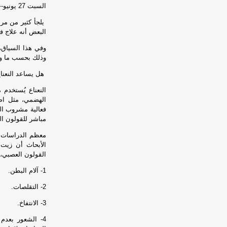
السبت 27 يونيو-حزيران 2026 الساعة 07 صباحاً / مأرب برس- وكالات
يلجأ كثير من مرض
البعض أنه علاج 
وفي هذا السياق،
وذلك بحسب ما ورد ف
هل يساعد النعنا
النعناع يُستخدم
الهضمي، مثل اضط
فعالية مشروب الن
مباشر للقولون ا
معظم الدراسات ا
الأبحاث أن زيت
القولون العصبي، 
1- آلام البطن.
2- التقلصات.
3- الانتفاخ.
4- الشعور بعدم