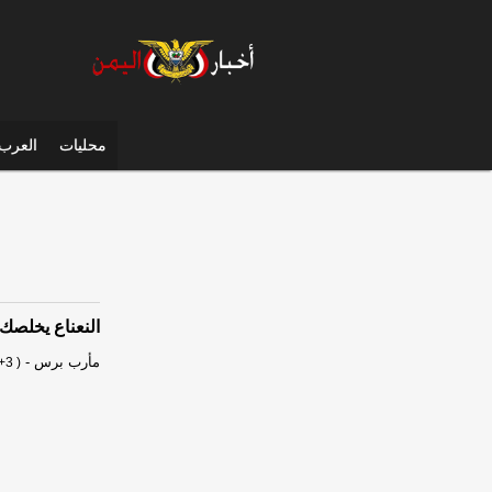
محليات
العرب 
النعناع يخلصك
مأرب برس
-
+3 )