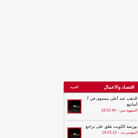
مسؤولين ودعم استعادة الدولة
-
مأرب
س
20:30
البنك المركزي يوقف تراخيص
اث منشآت صرافة ويغلق مقراتها
-
السهوة
ن
20:30
البنك المركزي يوقف تراخيص
اث منشآت صرافة ويغلق مقراتها
-
الصهوة
ن
20:20
الفاو تتوقع أمطار غزيرة بعدة
افظات يمنية وتحُذّر من سيول جارفة
يضانات مفاجئة
-
السهوة يمن
اقتصاد والاعمال
المزيد
الذهب عند أعلى مستوى في 7
أسابيع
-
السهوة يمن
19:52:49
بورصة الكويت تغلق على تراجع
-
المؤتمر.نت
19:23:13