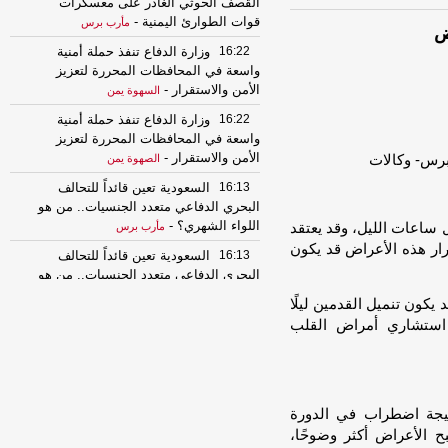
القصف الحوثي الغادر على معسكرات
قوات الطوارئ اليمنية
-
مأرب برس
ض
16:22
وزارة الدفاع تنفذ حملة أمنية
واسعة في المحافظات المحررة لتعزيز
الأمن والاستقرار
-
السهوة يمن
16:22
وزارة الدفاع تنفذ حملة أمنية
واسعة في المحافظات المحررة لتعزيز
الأمن والاستقرار
-
الصهوة يمن
16:13
السعودية تعين قائداً للتحالف
البحري الدفاعي متعدد الجنسيات.. من هو
اللواء الشهري؟
-
ساعات الليل، وقد يعتقد
مأرب برس
كرار هذه الأعراض قد يكون
16:13
السعودية تعين قائداً للتحالف
البحري الدفاعي متعدد الجنسيات.. من هو
اللواء الشهري؟
-
مأرب برس
يكون تنميل القدمين ليلًا
14:52
تحذيرات ونصائح .. توقعات بهطول
 استشاري أمراض القلب
أمطار رعدية متفرقة
-
المؤتمر.نت
14:28
عاجل: سقوط قتلى وجرحى في
قصف حوثي استهدفت معسكرات قوات
الطوارئ شرق اليمن
-
مأرب برس
تيجة اضطراب في الدورة
ح الأعراض أكثر وضوحًا،
14:28
عاجل: سقوط قتلى وجرحى في