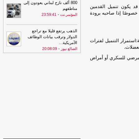
وصون أمن الملاحة
-
الصهوة يمن
800 ألف نازح لبناني يعودون إلى
قد يكون تنميل القدمين
مناطقهم
12:01
قوات الجيش تسقط طائرة
 خصوصًا إذا صاحبه برودة
-
المؤتمر.نت
23:59:41
مسيرة تابعة لمليشيا الحوثي في أجواء
مأرب
-
السهوة يمن
12:01
الذهب يرتفع قليلا مع تراجع
قوات الجيش تسقط طائرة
الدولار وترقب بيانات الوظائف
مسيرة تابعة لمليشيا الحوثي في أجواء
استمرار التنميل لفترات
مأرب
-
الأمريكية
...
الصهوة يمن
لعضلات.
-
الضالع نيوز
20:08:09
11:36
التهدئة و التصعيد و (الفيفا) و
 مرضي للسكري أو أمراض
الإصلاح !
-
السهوة يمن
11:36
التهدئة و التصعيد و (الفيفا) و
الإصلاح ! - احمد عبدالملك المقرمي
-
الصهوة يمن