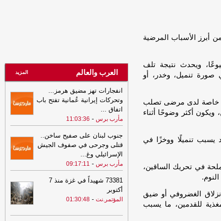
قصف حوثي استهدفت معسكرات قوات
الطوارئ شرق اليمن
-
مأرب برس
14:27
الدكتوراه للباحثة روضة العمري
ن أبرز الأسباب المرضية
من كلية الإعلام بجامعة صنعاء
-
المؤتمر.نت
13:22
الذهب عند أعلى مستوى في 7
أسابيع مدعوما بتراجع الدولار
-
وعًا، ويحدث نتيجة تلف
السهوة يمن
العرب والعالم
المزيد
 صورة تنميل، وخدر، أو
13:22
الذهب عند أعلى مستوى في 7
أسابيع مدعوما بتراجع الدولار
-
الصهوة يمن
انفجارات تهز مضيق هرمز...
وتحركات إيرانية عُمانية تفتح باب
ف، خاصة لدى مرضى تصلب
12:46
مليشيا الحوثي الإرهابية تقصف
اتفاق
...
مخيمات للنازحين في الجوف بصواريخ
ويكون أكثر وضوحًا أثناء
-
مأرب برس
11:03:36
باليستية
-
السهوة يمن
جنوب لبنان على صفيح ساخن..
12:46
مليشيا الحوثي الإرهابية تقصف
لفيتاميناتنقص فيتامين B12 أو فيتامين D قد يسبب تنميلًا ووخزًا في
قتلى وجرحى في صفوف الجيش
مخيمات للنازحين في الجوف بصواريخ
الإسرائيلي وغ
...
باليستية
-
الصهوة يمن
-
مأرب برس
09:17:11
لحة في تحريك الساقين،
12:26
التكتل الوطني: استعادة الدولة
النوم.
المدخل الحقيقي لإنهاء النفوذ الإيراني
73381 شهيداً في غزة منذ 7
وصون أمن الملاحة
-
السهوة يمن
أكتوبر
انزلاق الغضروفي أو ضيق
-
المؤتمر.نت
01:30:48
12:26
التكتل الوطني: استعادة الدولة
غذية للقدمين، ما يسبب
المدخل الحقيقي لإنهاء النفوذ الإيراني