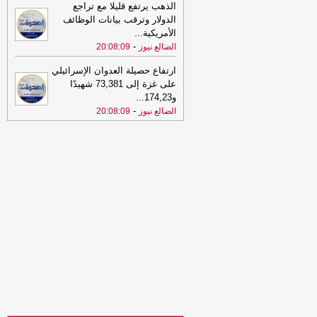
الذهب يرتفع قليلا مع تراجع
الجاهزية لمواجهة التحديات وحماية الوطن
-
الدولار وترقب بيانات الوظائف
مأرب برس
الأمريكية
...
22:41
خبر سار.. بدء صرف مرتبات
-
الضالع نيوز
20:08:09
محرم وصفر في صنعاء
-
المؤتمر.نت
ارتفاع حصيلة العدوان الإسرائيلي
22:21
عـاجـل.. إعـلان صادر عن القوات
على غزة إلى 73,381 شهيدًا
المسلحة اليمنية
-
المؤتمر.نت
و174,23
...
22:01
-
المكلا يكمل عقد دور الـ16
-
الضالع نيوز
20:08:09
المؤتمر.نت
21:31
العروبة يسقط في فخ التعادل
أمام فحمان
-
المؤتمر.نت
21:22
عاجل: قرارات جمهورية تعيد
ترتيب قيادة القوات الجوية وتعزز هيكلة
الجهاز المركزي لأمن الدولة
-
مأرب برس