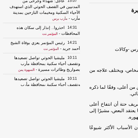
15:07
عاجل: شهداء وجرحى من
المدنيين في القصف الحوثي الذي استهدف
رة
الأحياء السكنية ومخيمات النازحين بمدينة
مأرب
-
مأرب برس
14:31
احذروا.. إنذار إلى سكان هذه
المحافظات
-
المؤتمر.نت
14:21
رئيس المؤتمر يعزي بوفاة الشيخ
أحمد جريد
-
المؤتمر.نت
10:11
مليشيا الحوثي تواصل تصعيدها
وتقصف أحياء سكنية بمحافظة مأرب
بصواريخ وطائرات مسيرة
-
أشخاص، ويختلف علاجه من
السهوة يمن
10:11
مليشيا الحوثي تواصل تصعيدها
وتقصف أحياء سكنية بمحافظة مأرب
من أعلى، وفقًا لما ذكره
بصواريخ وطائرات مسيرة
-
الصهوة يمن
ئي.
05:34
بيان صادر عن الأمانة العامة
يف حتة أن انتفاخ أعلى
للمؤتمر الشعبي العام
-
المؤتمر.نت
 يعتقد البعض، مشيرًا إلى
01:04
تكتل الأحزاب: الهجوم الحوثي
هوره.
على معسكرات الجيش يستدعي رداً حاسماً
-
السهوة يمن
الأسباب الأكثر شيوعًا
01:04
تكتل الأحزاب: الهجوم الحوثي