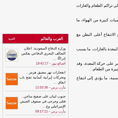
على معسكرات الجيش يستدعي رداً حاسماً
ى تراكم الطعام والغازات
-
الصهوة يمن
00:54
إصابة 11 مدنياً في اعتداءات
ميات كبيرة من الهواء، ما
حوثية على نجران والتحالف يتوعد بإجراءات
رادعة
-
السهوة يمن
00:54
إصابة 11 مدنياً في اعتداءات
الانتفاخ أعلى البطن مع
العرب والعالم
حوثية على نجران والتحالف يتوعد بإجراءات
المزيد
رادعة
-
الصهوة يمن
وزارة الدفاع السعودية: اعلان
 المعدة بالغازات، ما يسبب
00:49
التحالف يعزي باستشهاد عدد من
التحالف البحري الدفاعي يعكس
قوات الجيش ويجدد دعمه للحكومة
إدراكًا
...
الشرعية
-
السهوة يمن
اشر على حركة المعدة، وقد
-
الضالع نيوز
19:42:17
بيرة من الطعام.
00:49
التحالف يعزي باستشهاد عدد من
انفجارات تهز مضيق هرمز...
قوات الجيش ويجدد دعمه للحكومة
وتحركات إيرانية عُمانية تفتح باب
سمة، ما يؤدي إلى انتفاخ
الشرعية
-
الصهوة يمن
اتفاق
...
-
23:34
مأرب برس
11:03:36
لإجبارهم على دفع الجبايات..
مليشيا الحوثي تحتجز مزارعي المراوعة
جنوب لبنان على صفيح ساخن..
بمحافظة الحديدة
-
السهوة يمن
قتلى وجرحى في صفوف الجيش
23:34
لإجبارهم على دفع الجبايات..
الإسرائيلي وغ
...
مليشيا الحوثي تحتجز مزارعي المراوعة
-
مأرب برس
09:17:11
بمحافظة الحديدة
-
الصهوة يمن