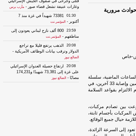
قتلى وجرحى في صفوف الجيش الإسرائيلي
وغارات عنيفة تشعل قضاء صور
-
مأرب برس
يلان و33 مصابًا في حوادث مرورية
01:30
73381 شهيداً في غزة منذ 7
أكتوبر
-
المؤتمر.نت
23:59
800 ألف نازح لبناني يعودون إلى
مناطقهم
-
المؤتمر.نت
20:08
الذهب يرتفع قليلا مع تراجع
الدولار وترقب بيانات الوظائف الأمريكية
-
الضالع نيوز
20:08
ارتفاع حصيلة العدوان الإسرائيلي
على غزة إلى 73,381 شهيدًا و174,231
لساعات الماضية، سلسلة
مصابًا
-
الضالع نيوز
من الحوادث المرورية المأساوية أسفرت عن وفاة شخصين وإصابة 33 آخرين، في
19:18
4000 خرق إسرائيلي لوقف النار
لالتزام بقواعد السلامة
في غزة
-
المؤتمر.نت
11:49
بعد 14 عاماً من الصمت.. مطار
عت بين تصادم مركبات،
دير الزور يعود للحياة ويستقبل أول رحلة
المركبات بأجسام ثابتة،
جوية في حدث تاريخي
-
مأرب برس
لازمة حيال جميع الوقائع.
10:04
ليلة دامية تهز كييف.. صواريخ
روسية باليستية ومسيّرات تضرب العاصمة
عود إلى السرعة الزائدة،
وتخلّف قتلى وجرحى شنت القوات الروسية،