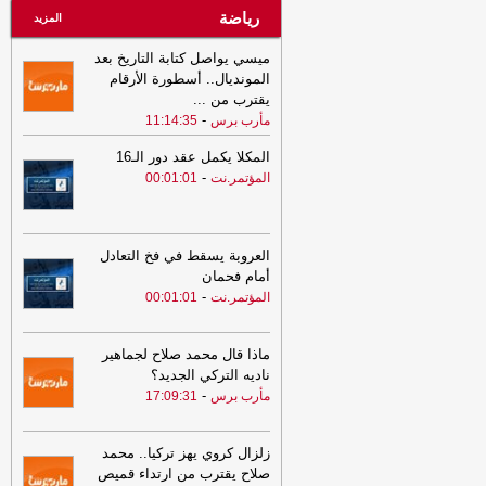
رياضة
المزيد
ميسي يواصل كتابة التاريخ بعد
المونديال.. أسطورة الأرقام
يقترب من
...
-
مأرب برس
11:14:35
المكلا يكمل عقد دور الـ16
-
المؤتمر.نت
00:01:01
العروبة يسقط في فخ التعادل
أمام فحمان
-
المؤتمر.نت
00:01:01
ماذا قال محمد صلاح لجماهير
ناديه التركي الجديد؟
-
مأرب برس
17:09:31
زلزال كروي يهز تركيا.. محمد
صلاح يقترب من ارتداء قميص