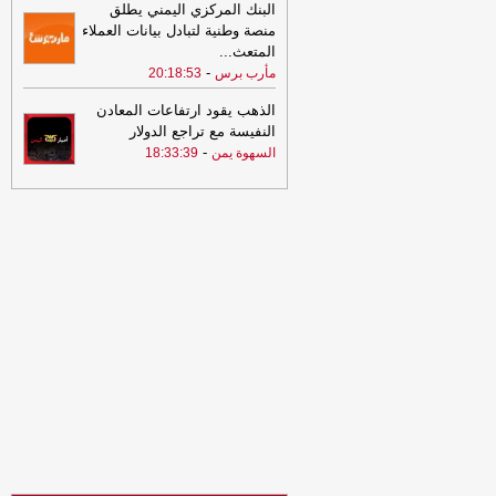
23:00
إسرائيل تنقل ركام غزة "لطمس
البنك المركزي اليمني يطلق
الأدلة"
-
المؤتمر.نت
منصة وطنية لتبادل بيانات العملاء
المتعث
...
19:32
احصائية سعودية: قدوم أكثر من
-
مأرب برس
20:18:53
19.5 مليون حاج ومعتمر من الخارج العام
الماضي بزيادة 114 بالمائة
-
الضالع نيوز
الذهب يقود ارتفاعات المعادن
النفيسة مع تراجع الدولار
19:16
ارتفاع عدد شهداء غزة إلى 73375
-
السهوة يمن
18:33:39
-
المؤتمر.نت