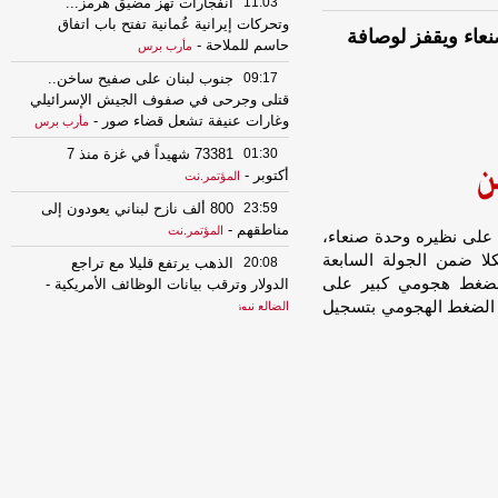
11:03
انفجارات تهز مضيق هرمز...
وتحركات إيرانية عُمانية تفتح باب اتفاق
اء ويقفز لوصافة
حاسم للملاحة
-
مأرب برس
09:17
جنوب لبنان على صفيح ساخن..
قتلى وجرحى في صفوف الجيش الإسرائيلي
وغارات عنيفة تشعل قضاء صور
-
مأرب برس
01:30
73381 شهيداً في غزة منذ 7
أكتوبر
-
المؤتمر.نت
23:59
800 ألف نازح لبناني يعودون إلى
مناطقهم
-
المؤتمر.نت
 على نظيره وحدة صنعاء،
كلا ضمن الجولة السابعة
20:08
الذهب يرتفع قليلا مع تراجع
 بضغط هجومي كبير على
الدولار وترقب بيانات الوظائف الأمريكية
-
 الضغط الهجومي بتسجيل
الضالع نيوز
20:08
ارتفاع حصيلة العدوان الإسرائيلي
على غزة إلى 73,381 شهيدًا و174,231
مصابًا
-
الضالع نيوز
19:18
4000 خرق إسرائيلي لوقف النار
في غزة
-
المؤتمر.نت
11:49
بعد 14 عاماً من الصمت.. مطار
دير الزور يعود للحياة ويستقبل أول رحلة