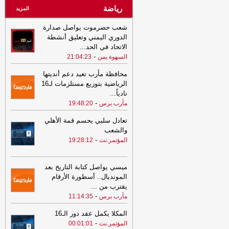
رياضة
المزيد
شعب حضرموت يواصل صدارة
الدوري اليمني وتعليق أنشطة
الاتحاد في الحد
...
-
السهوة يمن
21:04:23
محافظة مأرب تعيد دعم أنديتها
الرياضية بتوزيع مستلزمات لـ16
نادياً
...
-
مأرب برس
19:48:20
تعادل سلبي يحسم قمة الأهلي
والشعب
-
المؤتمر.نت
19:28:12
ميسي يواصل كتابة التاريخ بعد
المونديال.. أسطورة الأرقام
يقترب من
...
-
مأرب برس
11:14:35
المكلا يكمل عقد دور الـ16
-
المؤتمر.نت
00:01:01