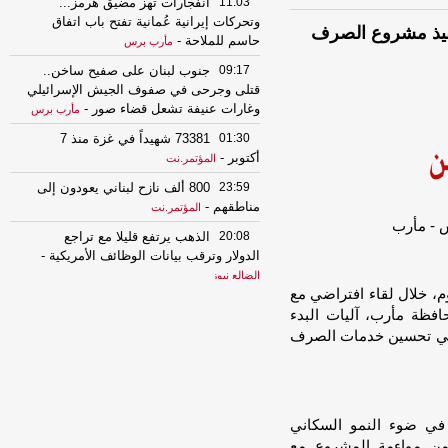
11:03
انفجارات تهز مضيق هرمز...
وتحركات إيرانية عُمانية تفتح باب اتفاق
نفيذ مشروع الصرف
حاسم للملاحة
-
مأرب برس
09:17
جنوب لبنان على صفيح ساخن..
قتلى وجرحى في صفوف الجيش الإسرائيلي
وغارات عنيفة تشعل قضاء صور
-
مأرب برس
01:30
73381 شهيداً في غزة منذ 7
أكتوبر
-
المؤتمر.نت
23:59
800 ألف نازح لبناني يعودون إلى
مناطقهم
-
المؤتمر.نت
20:08
الذهب يرتفع قليلا مع تراجع
الدولار وترقب بيانات الوظائف الأمريكية
-
الضالع نيوز
م، خلال لقاء افتراضي مع
20:08
ارتفاع حصيلة العدوان الإسرائيلي
المكتب الفني بمحافظة مأرب، آليات البدء
على غزة إلى 73,381 شهيدًا و174,231
 في تحسين خدمات الصرف
مصابًا
-
الضالع نيوز
19:18
4000 خرق إسرائيلي لوقف النار
في غزة
-
المؤتمر.نت
11:49
بعد 14 عاماً من الصمت.. مطار
 في ضوء النمو السكاني
دير الزور يعود للحياة ويستقبل أول رحلة
من مواءمة المشروع مع