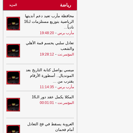
رياضة
المزيد
محافظة مأرب تعيد دعم أنديتها
الرياضية بتوزيع مستلزمات لـ16
نادياً
...
-
مأرب برس
19:48:20
تعادل سلبي يحسم قمة الأهلي
والشعب
-
المؤتمر.نت
19:28:12
ميسي يواصل كتابة التاريخ بعد
المونديال.. أسطورة الأرقام
يقترب من
...
-
مأرب برس
11:14:35
المكلا يكمل عقد دور الـ16
-
المؤتمر.نت
00:01:01
العروبة يسقط في فخ التعادل
أمام فحمان