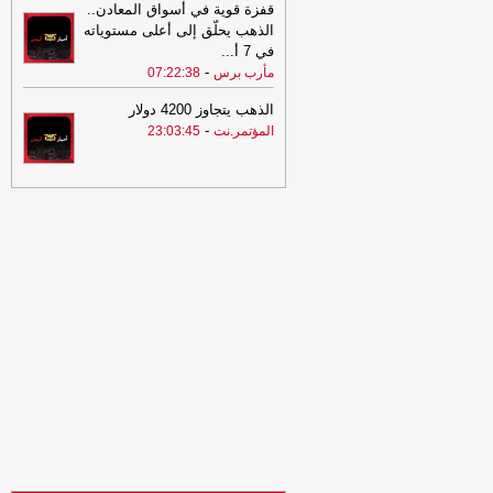
قفزة قوية في أسواق المعادن..
المجاعة
-
المؤتمر.نت
الذهب يحلّق إلى أعلى مستوياته
23:17
600 حالة اعتقال في الضفة خلال
في 7 أ
...
يوليو
-
المؤتمر.نت
-
مأرب برس
07:22:38
23:00
إسرائيل تنقل ركام غزة "لطمس
الذهب يتجاوز 4200 دولار
الأدلة"
-
المؤتمر.نت
-
المؤتمر.نت
23:03:45
19:32
احصائية سعودية: قدوم أكثر من
19.5 مليون حاج ومعتمر من الخارج العام
الماضي بزيادة 114 بالمائة
-
الضالع نيوز