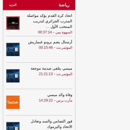
رياضة
المزيد
اتحاد كرة القدم يؤكد مواصلة
المدرب الجزائري لتدريب
المنتخب الأول
...
-
السهوة يمن
00:37:14
أرسنال يضم برونو غيماريش
-
المؤتمر.نت
00:15:46
ميسي يتلقى صدمة موجعة
-
المؤتمر.نت
21:21:13
وفاة والد ميسي
-
مأرب برس
14:29:22
فوز التضامن والسد وتعادل
الاتحاد واليرموك