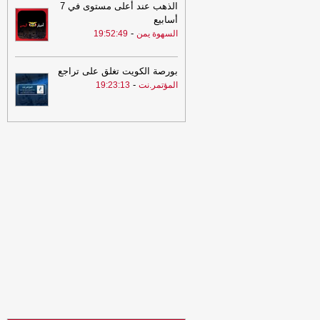
السهوة يمن
الذهب عند أعلى مستوى في 7
أسابيع
20:37
علامة واحدة تكشف جودة العسل
-
السهوة يمن
19:52:49
الطبيعي
-
المؤتمر.نت
20:21
1666 انتهاكاً إسرائيلياً بحق
بورصة الكويت تغلق على تراجع
التجمعات البدوية بالضفة
-
المؤتمر.نت
-
المؤتمر.نت
19:23:13