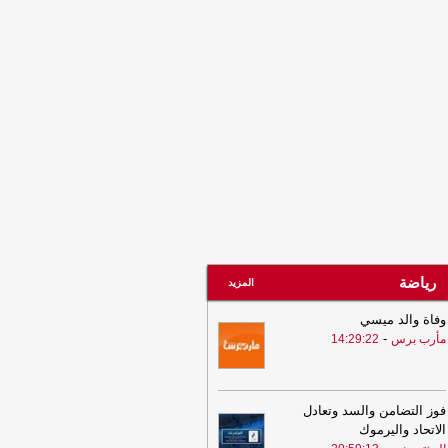
07:58
ماذا يحدث للأعصاب عند تناول
قرفة بانتظام
-
مأرب برس
07:48
تصعيد عسكري جديد.. الجيش
يمني يعلن استهداف مواقع حوثية ويرفع
جاهزية
-
مأرب برس
رياضة
المزيد
وفاة والد ميسي
-
مأرب برس
14:29:22
فوز التضامن والسد وتعادل
الاتحاد واليرموك