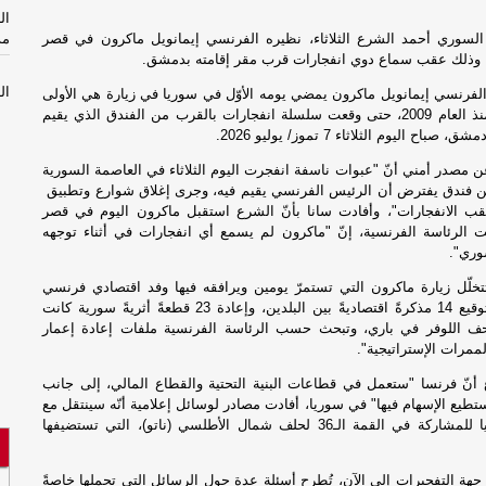
ال
لسوري أحمد الشرع الثلاثاء، نظيره الفرنسي إيمانويل ماكرون في قصر
مد
وذلك عقب سماع دوي انفجارات قرب مقر إقامته بدمشق.
ال
لفرنسي إيمانويل ماكرون يمضي يومه الأوّل في سوريا في زيارة هي الأولى
مد
لرئيس فرنسي منذ العام 2009، حتى وقعت سلسلة انفجارات بالقرب من الفندق الذي يقيم
ح اليوم الثلاثاء 7 تموز/ يوليو 2026.
ال
 مصدر ​أمني أنّ "عبوات ‌ناسفة انفجرت اليوم الثلاثاء في العاصمة ​السورية
مأ
 فندق يفترض أن ⁠الرئيس الفرنسي يقيم فيه، ​وجرى إغلاق شوارع وتطبيق ​
قب ​الانفجارات"، وأفادت سانا بأنّ الشرع استقبل ماكرون اليوم في قصر
ت الرئاسة الفرنسية، إنّ "ماكرون لم يسمع أي انفجارات في أثناء توجهه
ال
سوري".
مأ
خلّل زيارة ماكرون التي تستمرّ يومين ويرافقه فيها وفد اقتصادي فرنسي
رفيع المستوى، توقيع 14 مذكرةً اقتصاديةً بين البلدين، وإعادة 23 قطعةً أثريةً سورية كانت
وم
ف اللوفر في باري، وتبحث حسب الرئاسة الفرنسية ملفات إعادة إعمار
ال
ممرات الإستراتيجية".
ع أنّ فرنسا "ستعمل في قطاعات البنية التحتية والقطاع المالي، إلى جانب
وم
يع الإسهام فيها" في سوريا، أفادت مصادر لوسائل إعلامية أنّه سينتقل مع
ال
ماكرون إلى تركيا للمشاركة في القمة الـ36 لحلف شمال الأطلسي (ناتو)، التي تستضيفها
ال
ي جهة التفجيرات إلى الآن، تُطرح أسئلة عدة حول الرسائل التي تحملها خاصةً
وت