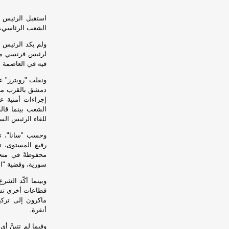
استقبل الرئيس ا
الشعب الرئاسي، 
ولم يكد الرئيس ا
فيه في العاصمة دمشق، صبا
ونقلت "رويترز" عن
دمشق بالقرب ​من
إجراءات أمنية ع
الشعب بينما قال
للقاء الرئيس ال
وحسب "سانا"، تت
محفوظةً في متح
سورية، وقضية "ال
وبينما أكّد الشر
قطاعات أخرى تستط
أنقرة.
وفيما لم تتبنَّ أ