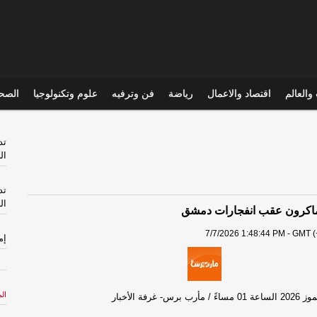
والعالم
اقتصاد والاعمال
رياضة
فن وترفيه
علوم وتكنولوجيا
الصحي
تد
ال
تد
ال
ماكرون عقب انفجارات دمشق
7/7/2026 1:48:44 PM - GMT (
إم
ال