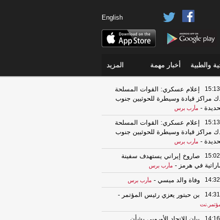
English
ة والطبية
أخبار مهمة
المزيد
15:13
إعلام عسكري: القوات المسلحة
ك مراكز قيادة وسيطرة للحوثيين جنوب
حديدة
-
مأرب برس
15:13
إعلام عسكري: القوات المسلحة
ك مراكز قيادة وسيطرة للحوثيين جنوب
حديدة
-
مأرب برس
15:02
صاروخ إيراني يستهدف سفينة
اراتية في هرمز
-
مأرب برس
14:32
وفاة والد ميسي
-
مأرب برس
14:31
بن حبتور يعزي رئيس المؤتمر
-
مؤتمر.نت
14:16
بيان للإتحاد الأوروبي بشأن