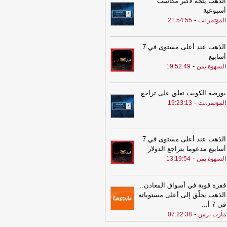
الذهب يتجه لأكبر مكاسب
رب برس
أسبوعية
-
المؤتمر.نت
21:54:55
11:50
اليمن يدخل على خط التحالف
جديد.. الحكومة ترحب باتفاقية مكة
كشف أهميتها للبحر الأحمر وباب المندب
-
الذهب عند أعلى مستوى في 7
رب برس
أسابيع
-
11:00
السهوة يمن
19:52:49
تحركات عسكرية مفاجئة وتصعيد
ثي.. السعودية وتركيا وباكستان على خط
مواجهة
-
مأرب برس
بورصة الكويت تغلق على تراجع
11:00
تحركات عسكرية مفاجئة وتصعيد
-
المؤتمر.نت
19:23:13
ثي.. السعودية وتركيا وباكستان على خط
مواجهة
-
مأرب برس
09:39
عاجل.. الجيش اليمني يرد على
الذهب عند أعلى مستوى في 7
مات الحوثيين ومجلس الأمن يحذر من
أسابيع مدعوما بتراجع الدولار
عيد خطير
-
مأرب برس
-
السهوة يمن
13:19:54
09:39
عاجل.. الجيش اليمني يرد على
مات الحوثيين ومجلس الأمن يحذر من
قفزة قوية في أسواق المعادن..
عيد خطير
-
مأرب برس
الذهب يحلّق إلى أعلى مستوياته
في 7 أ
08:43
...
للرجال- إليك الأمراض التي تسبب
عة القذف
-
-
مأرب برس
07:22:38
مأرب برس