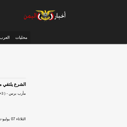
محليات
العرب 
الشرع يلتقي 
مأرب برس
-
+3 )
الثلاثاء 07 يوليو-تموز 2026 الساعة 01 مساءً / مأرب برس- غرفة الأخبار