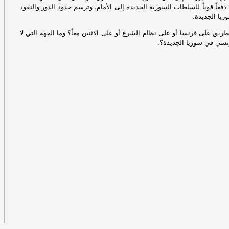
 دفعاً قوياً للسلطات السورية الجديدة إلى الأمام، وترسم حدود الدور والنفوذ
مأ
يا الجديدة.
ال
يق على فرنسا أو على نظام الشرع أو على الاثنين معاً؟ وما الجهة التي لا
وت
سي في سوريا الجديدة؟.
مأ
حو
ال
حو
ال
هج
تص
هج
تص
سر