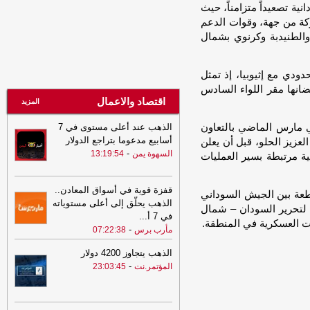
ة تصعيداً متزامناً، حيث
11:36
التهدئة و التصعيد و (الفيفا) و
كة من جهة، وقوات الدعم
الإصلاح ! - احمد عبدالملك المقرمي
-
الطنيدبة وكرنوي بشمال
الصهوة يمن
11:36
التهدئة و التصعيد و (الفيفا) و
دي مع إثيوبيا، إذ تمثل
الإصلاح !
-
الصهوة يمن
تضانها مقر اللواء السادس
11:12
ميسي يواصل كتابة التاريخ بعد
اقتصاد والاعمال
المزيد
المونديال.. أسطورة الأرقام يقترب من
حاجز الـ1000 هدف
-
مأرب برس
 مارس الماضي بالتعاون
الذهب عند أعلى مستوى في 7
أسابيع مدعوما بتراجع الدولار
لعزيز الحلو، قبل أن يعلن
11:02
انفجارات تهز مضيق هرمز...
-
السهوة يمن
13:19:54
ية مرتبطة بسير العمليات
وتحركات إيرانية عُمانية تفتح باب اتفاق
حاسم للملاحة
-
مأرب برس
قفزة قوية في أسواق المعادن..
09:21
جنوب لبنان على صفيح ساخن..
قطعة بين الجيش السوداني
الذهب يحلّق إلى أعلى مستوياته
قتلى وجرحى في صفوف الجيش الإسرائيلي
 لتحرير السودان – شمال
في 7 أ
...
وغارات عنيفة تشعل قضاء صور
-
مأرب برس
 العسكرية في المنطقة.
-
مأرب برس
07:22:38
07:41
النوم المضطرب قد يكون إنذارًا
خطيرًا لمرضى السكري.. أسباب خفية
الذهب يتجاوز 4200 دولار
وطرق فعالة لاستعادة الراحة
-
مأرب برس
-
المؤتمر.نت
23:03:45
07:30
مفاجأة صحية.. ماذا يحدث
لأعصابك عند تناول القرنفل بانتظام؟
-
مأرب