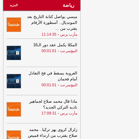
رياضة
المزيد
ميسي يواصل كتابة التاريخ بعد
المونديال.. أسطورة الأرقام
يقترب من
...
-
مأرب برس
11:14:35
المكلا يكمل عقد دور الـ16
-
المؤتمر.نت
00:01:01
العروبة يسقط في فخ التعادل
أمام فحمان
-
المؤتمر.نت
00:01:01
ماذا قال محمد صلاح لجماهير
ناديه التركي الجديد؟
-
مأرب برس
17:09:31
زلزال كروي يهز تركيا.. محمد
صلاح يقترب من ارتداء قميص