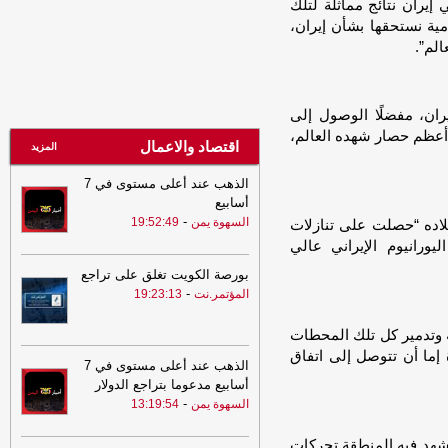
إيران نتائج مماثلة لتلك
17:16
الصحة: شهيدان و14 جريحًا بقصف
امية نستحقها بشأن إيران،
حوثي استهدف أحياء ومخيمات نازحين
الم”.
بمأرب
-
السهوة يمن
17:16
الصحة: شهيدان و14 جريحًا بقصف
حوثي استهدف أحياء ومخيمات نازحين
يران، مفضلًا الوصول إلى
بمأرب
-
الصهوة يمن
 أعظم حصار شهده العالم،
اقتصاد والاعمال
15:07
عاجل: شهداء وجرحى من
المزيد
المدنيين في القصف الحوثي الذي استهدف
الذهب عند أعلى مستوى في 7
الأحياء السكنية ومخيمات النازحين بمدينة
أسابيع
مأرب
-
مأرب برس
-
السهوة يمن
19:52:49
ن”، مؤكدًا أن بلاده “حصلت على تنازلات
15:07
عاجل: شهداء وجرحى من
يورانيوم الإيراني عالي
المدنيين في القصف الحوثي الذي استهدف
الأحياء السكنية ومخيمات النازحين بمدينة
بورصة الكويت تغلق على تراجع
مأرب
-
-
مأرب برس
المؤتمر.نت
19:23:13
14:31
احذروا.. إنذار إلى سكان هذه
ية وتدمير كل تلك المحطات
المحافظات
-
المؤتمر.نت
 إما أن تتوصل إلى اتفاق
الذهب عند أعلى مستوى في 7
14:21
رئيس المؤتمر يعزي بوفاة الشيخ
أسابيع مدعوما بتراجع الدولار
أحمد جريد
-
المؤتمر.نت
-
السهوة يمن
13:19:54
10:11
مليشيا الحوثي تواصل تصعيدها
وتقصف أحياء سكنية بمحافظة مأرب
شهد فيه المنطقة تحركات