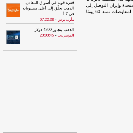
قفزة قوية في أسواق المعادن..
بصواريخ وطائرات مسيرة
-
السهوة يمن
تحدة وإيران التوصل إلى
الذهب يحلّق إلى أعلى مستوياته
مذكرة تفاهم تتضمن وقفًا للعمليات العسكرية، وتمهيدًا لمفاوضات تمتد 60 يومًا
10:11
مليشيا الحوثي تواصل تصعيدها
في 7 أ
...
وتقصف أحياء سكنية بمحافظة مأرب
-
مأرب برس
07:22:38
بصواريخ وطائرات مسيرة
-
الصهوة يمن
الذهب يتجاوز 4200 دولار
05:34
بيان صادر عن الأمانة العامة
-
المؤتمر.نت
23:03:45
للمؤتمر الشعبي العام
-
المؤتمر.نت
01:04
تكتل الأحزاب: الهجوم الحوثي
على معسكرات الجيش يستدعي رداً حاسماً
-
السهوة يمن
01:04
تكتل الأحزاب: الهجوم الحوثي
على معسكرات الجيش يستدعي رداً حاسماً
-
الصهوة يمن
00:54
إصابة 11 مدنياً في اعتداءات
حوثية على نجران والتحالف يتوعد بإجراءات
رادعة
-
السهوة يمن