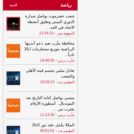
رياضة
المزيد
شعب حضرموت يواصل صدارة
الدوري اليمني وتعليق أنشطة
الاتحاد في الحد
...
-
السهوة يمن
21:04:23
محافظة مأرب تعيد دعم أنديتها
الرياضية بتوزيع مستلزمات لـ16
نادياً
...
-
مأرب برس
19:48:20
تعادل سلبي يحسم قمة الأهلي
والشعب
-
المؤتمر.نت
19:28:12
ميسي يواصل كتابة التاريخ بعد
المونديال.. أسطورة الأرقام
يقترب من
...
-
مأرب برس
11:14:35
المكلا يكمل عقد دور الـ16
-
المؤتمر.نت
00:01:01