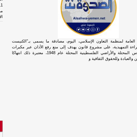
مر
ال
ال
وإ
 العامة لمنظمة التعاون الإسلامي، اليوم، مصادقة ما يسمى بـ"الكنيست
قراءة التمهيدية، على مشروع قانون يهدف إلى منع رفع الأذان عبر مكبرات
ال
الصوت في القدس المحتلة والأراضي الفلسطينية المحتلة عام 1948، معتبرة ذلك انتهاكا
 والعبادة وللحقوق الثقافية و
مر
ال
ال
وإ
وت
ال
مأ
وت