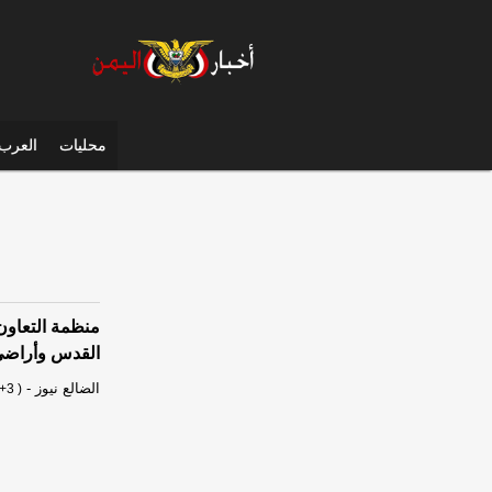
محليات
العرب 
منظمة التعاون 
القدس وأراضي 8
الضالع نيوز
-
+3 )