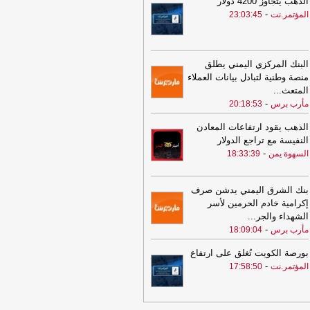
الذهب يتجاوز 4200 دولار
جاهزية لمواجهة التحديات وحماية الوطن
-
-
المؤتمر.نت
23:03:45
رب برس
22:41
خبر سار.. بدء صرف مرتبات
رم وصفر في صنعاء
-
المؤتمر.نت
البنك المركزي اليمني يطلق
22:21
عـاجـل.. إعـلان صادر عن القوات
منصة وطنية لتبادل بيانات العملاء
مسلحة اليمنية
-
المؤتمر.نت
المتعث
...
-
22:01
مأرب برس
20:18:53
المكلا يكمل عقد دور الـ16
-
مؤتمر.نت
الذهب يقود ارتفاعات المعادن
21:31
العروبة يسقط في فخ التعادل
النفيسة مع تراجع الدولار
ام فحمان
-
المؤتمر.نت
-
السهوة يمن
18:33:39
21:22
عاجل: قرارات جمهورية تعيد
تيب قيادة القوات الجوية وتعزز هيكلة
بنك الشرق اليمني يدشن صرف
جهاز المركزي لأمن الدولة
-
مأرب برس
إكرامية خادم الحرمين لأسر
الشهداء والجر
...
21:22
عاجل: قرارات جمهورية تعيد
-
مأرب برس
18:09:04
تيب قيادة القوات الجوية وتعزز هيكلة
جهاز المركزي لأمن الدولة
-
مأرب برس
بورصة الكويت تُغلق على ارتفاع
21:11
-
قرارات رئاسية بتعيينات في
المؤتمر.نت
17:58:50
قوات الجوية وأمن الدولة ومستشارين
لرئاسة
-
السهوة يمن