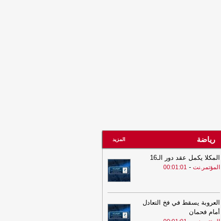
21:11
قرارات رئاسية بتعيينات في
قوات الجوية وأمن الدولة ومستشارين
لرئاسة
-
الصهوة يمن
20:21
البنك المركزي اليمني يطلق منصة
نية لتبادل بيانات العملاء المتعثرين بين
بنوك
-
مأرب برس
رياضة
المزيد
المكلا يكمل عقد دور الـ16
-
المؤتمر.نت
00:01:01
العروبة يسقط في فخ التعادل
أمام فحمان