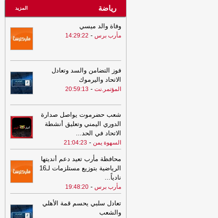
رياضة
المزيد
وفاة والد ميسي
-
مأرب برس
14:29:22
فوز التضامن والسد وتعادل
الاتحاد واليرموك
-
المؤتمر.نت
20:59:13
شعب حضرموت يواصل صدارة
الدوري اليمني وتعليق أنشطة
الاتحاد في الحد
...
-
السهوة يمن
21:04:23
محافظة مأرب تعيد دعم أنديتها
الرياضية بتوزيع مستلزمات لـ16
نادياً
...
-
مأرب برس
19:48:20
تعادل سلبي يحسم قمة الأهلي
والشعب