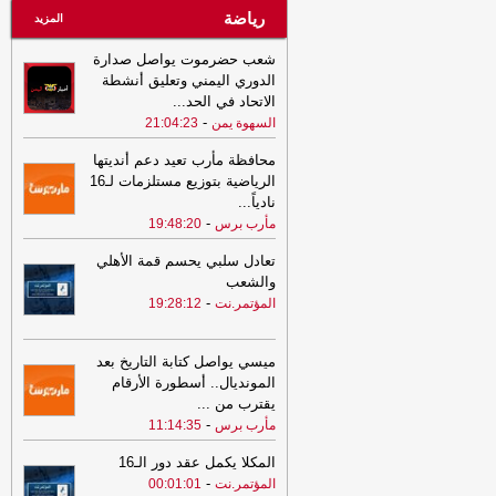
رياضة
المزيد
شعب حضرموت يواصل صدارة
الدوري اليمني وتعليق أنشطة
الاتحاد في الحد
...
-
السهوة يمن
21:04:23
محافظة مأرب تعيد دعم أنديتها
الرياضية بتوزيع مستلزمات لـ16
نادياً
...
-
مأرب برس
19:48:20
تعادل سلبي يحسم قمة الأهلي
والشعب
-
المؤتمر.نت
19:28:12
ميسي يواصل كتابة التاريخ بعد
المونديال.. أسطورة الأرقام
يقترب من
...
-
مأرب برس
11:14:35
المكلا يكمل عقد دور الـ16
-
المؤتمر.نت
00:01:01