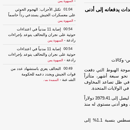
-
السهوة يمن
دات يدفعانه إلى أدنى
01:04
تكتل الأحزاب: الهجوم الحوثي
على معسكرات الجيش يستدعي رداً حاسماً
-
الصهوة يمن
00:54
إصابة 11 مدنياً في اعتداءات
حوثية على نجران والتحالف يتوعد بإجراءات
رادعة
-
السهوة يمن
00:54
إصابة 11 مدنياً في اعتداءات
حوثية على نجران والتحالف يتوعد بإجراءات
رادعة
-
الصهوة يمن
00:49
التحالف يعزي باستشهاد عدد من
 موجة الهبوط التي دفعت
قوات الجيش ويجدد دعمه للحكومة
حو سبعة أشهر، متأثراً
الشرعية
-
السهوة يمن
ر، في ظل تصاعد المخاوف
ي الولايات المتحدة.
00:49
التحالف يعزي باستشهاد عدد من
قوات الجيش ويجدد دعمه للحكومة
وانخفض سعر الذهب في المعاملات الفورية بنسبة 0.7% ليصل إلى 3979.41 دولاراً
الشرعية
-
الصهوة يمن
 سجل في الجلسة السابقة 3942.99 دولار، وهو أدنى مستوى له منذ
23:34
لإجبارهم على دفع الجبايات..
مليشيا الحوثي تحتجز مزارعي المراوعة
بمحافظة الحديدة
-
السهوة يمن
كما تراجعت العقود الآجلة الأميركية للذهب تسليم أغسطس بنسبة 1.1% إلى
23:34
لإجبارهم على دفع الجبايات..