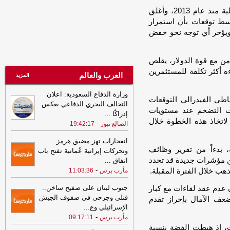
مليشيا الحوثي تحتجز مزارعي المراوعة
وجاء هذا التراجع بعد أن سجل الذهب أكبر خسارة فصلية منذ عام 2013، وأغلق
بمحافظة الحديدة
-
الصهوة يمن
سط توقعات بأن استمرار
21:53
مشايخ قبائل عبيدة يجددون
ويؤخر أي توجه نحو خفض
تأييدهم للدولة ويعلنون دعم تحركات وزارة
الدفاع في مأرب وحضرموت ويرفضون بياناً
امن مع قوة الدولار، يقلص
منسوباً للقبيلة
-
مأرب برس
ءه أكثر تكلفة للمستثمرين
العرب والعالم
21:53
مشايخ قبائل عبيدة يجددون
المزيد
تأييدهم للدولة ويعلنون دعم تحركات وزارة
وزارة الدفاع السعودية: اعلان
الدفاع في مأرب وحضرموت ويرفضون بياناً
ي الفيدرالي التوقعات
التحالف البحري الدفاعي يعكس
منسوباً للقبيلة
-
مأرب برس
لات التضخم عند مستويات
إدراكًا
...
21:06
شعب حضرموت يواصل صدارة
 لاتخاذ هذه الخطوة خلال
-
الضالع نيوز
19:42:17
الدوري اليمني وتعليق أنشطة الاتحاد في
الحديدة
-
السهوة يمن
انفجارات تهز مضيق هرمز...
 بدءاً من تقرير وظائف
وتحركات إيرانية عُمانية تفتح باب
21:06
شعب حضرموت يواصل صدارة
عن مؤشرات جديدة قد تحدد
اتفاق
...
الدوري اليمني وتعليق أنشطة الاتحاد في
-
ذهب خلال الفترة المقبلة.
مأرب برس
11:03:36
الحديدة
-
الصهوة يمن
جنوب لبنان على صفيح ساخن..
 عدم عقد لقاءات مع كبار
21:02
توكل كرمان تدين هجوم الحوثيين
قتلى وجرحى في صفوف الجيش
ضعف الآمال بإحراز تقدم
على قوات الطوارئ وتدعو إلى محاسبة
الإسرائيلي وغ
...
المسؤولين ودعم استعادة الدولة
-
مأرب
-
مأرب برس
09:17:11
برس
ت، إذ هبطت الفضة بنسبة