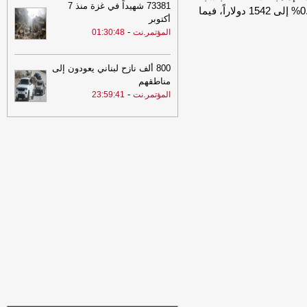
73381 شهيداً في غزة منذ 7
21:02
توكل كرمان تدين هجوم الحوثيين
1.4% إلى 57.75 دولاراً للأوقية، وانخفض البلاتين بنسبة 0.6% إلى 1542 دولاراً، فيما
أكتوبر
على قوات الطوارئ وتدعو إلى محاسبة
-
المؤتمر.نت
01:30:48
المسؤولين ودعم استعادة الدولة
-
مأرب
برس
20:30
البنك المركزي يوقف تراخيص
800 ألف نازح لبناني يعودون إلى
ثلاث منشآت صرافة ويغلق مقراتها
-
السهوة
مناطقهم
يمن
-
المؤتمر.نت
23:59:41
20:30
البنك المركزي يوقف تراخيص
ثلاث منشآت صرافة ويغلق مقراتها
-
الصهوة
يمن
20:20
الفاو تتوقع أمطار غزيرة بعدة
محافظات يمنية وتحُذّر من سيول جارفة
وفيضانات مفاجئة
-
السهوة يمن
20:20
الفاو تتوقع أمطار غزيرة بعدة
محافظات يمنية وتحُذّر من سيول جارفة
وفيضانات مفاجئة
-
الصهوة يمن
20:11
عاجل : وزارة الدفاع اليمنية تتوعد
بالرد بعد هجوم حوثي استهدف مواقع
عسكرية في مأرب وحضرموت
-
مأرب برس