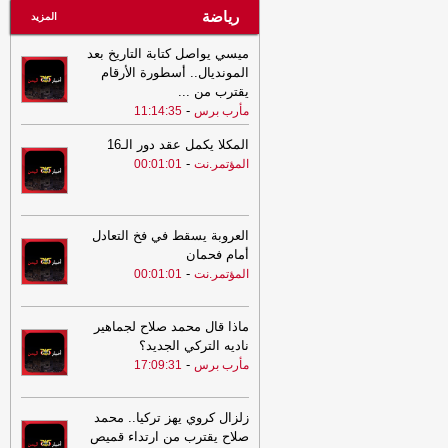
رياضة
المزيد
ميسي يواصل كتابة التاريخ بعد
المونديال.. أسطورة الأرقام
يقترب من
...
-
مأرب برس
11:14:35
المكلا يكمل عقد دور الـ16
-
المؤتمر.نت
00:01:01
العروبة يسقط في فخ التعادل
أمام فحمان
-
المؤتمر.نت
00:01:01
ماذا قال محمد صلاح لجماهير
ناديه التركي الجديد؟
-
مأرب برس
17:09:31
زلزال كروي يهز تركيا.. محمد
صلاح يقترب من ارتداء قميص