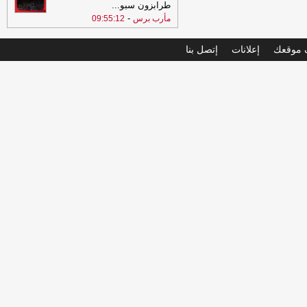
طرابزون سبو
...
-
مأرب برس
09:55:12
موقعك
إعلانات
إتصل بنا