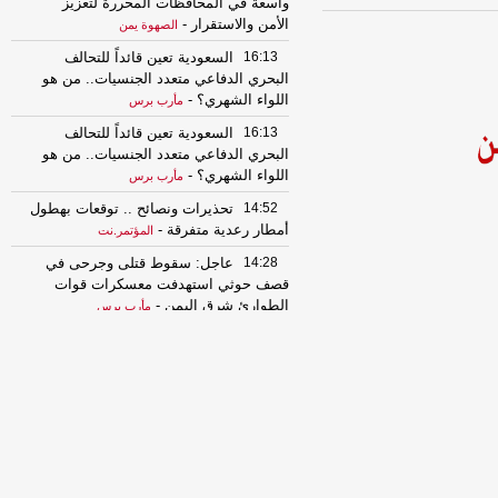
واسعة في المحافظات المحررة لتعزيز
الأمن والاستقرار
-
الصهوة يمن
16:13
السعودية تعين قائداً للتحالف
البحري الدفاعي متعدد الجنسيات.. من هو
اللواء الشهري؟
-
مأرب برس
16:13
السعودية تعين قائداً للتحالف
البحري الدفاعي متعدد الجنسيات.. من هو
اللواء الشهري؟
-
مأرب برس
14:52
تحذيرات ونصائح .. توقعات بهطول
أمطار رعدية متفرقة
-
المؤتمر.نت
14:28
عاجل: سقوط قتلى وجرحى في
قصف حوثي استهدفت معسكرات قوات
الطوارئ شرق اليمن
-
مأرب برس
14:28
عاجل: سقوط قتلى وجرحى في
قصف حوثي استهدفت معسكرات قوات
الطوارئ شرق اليمن
-
مأرب برس
14:27
الدكتوراه للباحثة روضة العمري
من كلية الإعلام بجامعة صنعاء
-
المؤتمر.نت
13:22
الذهب عند أعلى مستوى في 7
أسابيع مدعوما بتراجع الدولار
-
السهوة يمن