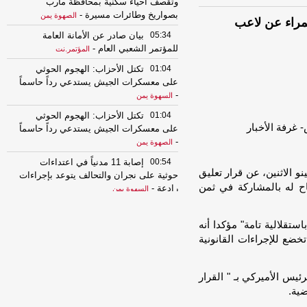
وتقصف أحياء سكنية بمحافظة مأرب
بصواريخ وطائرات مسيرة
-
الصهوة يمن
حمراء عن لاعب
05:34
بيان صادر عن الأمانة العامة
للمؤتمر الشعبي العام
-
المؤتمر.نت
01:04
تكتل الأحزاب: الهجوم الحوثي
على معسكرات الجيش يستدعي رداً حاسماً
-
السهوة يمن
01:04
تكتل الأحزاب: الهجوم الحوثي
على معسكرات الجيش يستدعي رداً حاسماً
-
الصهوة يمن
00:54
إصابة 11 مدنياً في اعتداءات
نو الاثنين، عن قرار تعليق
حوثية على نجران والتحالف يتوعد بإجراءات
اح له بالمشاركة في ثمن
رادعة
-
السهوة يمن
00:54
إصابة 11 مدنياً في اعتداءات
حوثية على نجران والتحالف يتوعد بإجراءات
استقلالية تامة" مؤكدا أنه
رادعة
-
الصهوة يمن
خضع للإجراءات القانونية
00:49
التحالف يعزي باستشهاد عدد من
قوات الجيش ويجدد دعمه للحكومة
ئيس الأميركي بـ " القرار
الشرعية
-
السهوة يمن
ضية.
00:49
التحالف يعزي باستشهاد عدد من