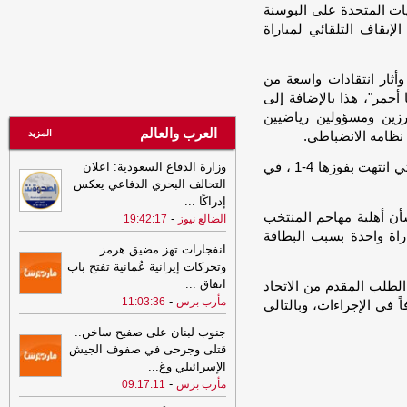
ات المتحدة على البوسنة
قوات الجيش ويجدد دعمه للحكومة
الشرعية
-
جب عادة الإيقاف التلقائي لمباراة
الصهوة يمن
23:34
لإجبارهم على دفع الجبايات..
مليشيا الحوثي تحتجز مزارعي المراوعة
أثار انتقادات واسعة من
بمحافظة الحديدة
-
السهوة يمن
 أحمر"، هذا بالإضافة إلى
ارزين ومسؤولين رياضيين
23:34
لإجبارهم على دفع الجبايات..
العرب والعالم
مليشيا الحوثي تحتجز مزارعي المراوعة
المزيد
نظامه الانضباطي.
بمحافظة الحديدة
-
الصهوة يمن
كما طعنت بلجيكا، قبل مباراتها مع المنتخب الأميركي التي انتهت بفوزها 4-1 ، في
وزارة الدفاع السعودية: اعلان
21:53
مشايخ قبائل عبيدة يجددون
التحالف البحري الدفاعي يعكس
تأييدهم للدولة ويعلنون دعم تحركات وزارة
إدراكًا
...
الدفاع في مأرب وحضرموت ويرفضون بياناً
شأن أهلية مهاجم المنتخب
-
الضالع نيوز
19:42:17
منسوباً للقبيلة
-
مأرب برس
اراة واحدة بسبب البطاقة
انفجارات تهز مضيق هرمز...
21:53
مشايخ قبائل عبيدة يجددون
وتحركات إيرانية عُمانية تفتح باب
تأييدهم للدولة ويعلنون دعم تحركات وزارة
اتفاق
...
الطلب المقدم من الاتحاد
الدفاع في مأرب وحضرموت ويرفضون بياناً
-
مأرب برس
11:03:36
 في الإجراءات، وبالتالي
منسوباً للقبيلة
-
مأرب برس
جنوب لبنان على صفيح ساخن..
21:06
شعب حضرموت يواصل صدارة
قتلى وجرحى في صفوف الجيش
الدوري اليمني وتعليق أنشطة الاتحاد في
الإسرائيلي وغ
...
الحديدة
-
السهوة يمن
-
مأرب برس
09:17:11
21:06
شعب حضرموت يواصل صدارة