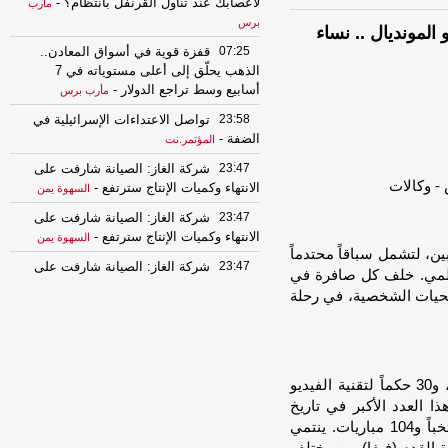
لأعصابك عند تناول القرنفل بانتظام؟
-
مأرب
برس
لمونديال .. نساء
07:25
قفزة قوية في أسواق المعادن..
الذهب يحلّق إلى أعلى مستوياته في 7
أسابيع وسط تراجع الدولار
-
مأرب برس
23:58
تواصل الاعتداءات الإسرائيلية في
الضفة
-
المؤتمر.نت
23:47
شركة الغاز: الصيانة شارفت على
الانتهاء وكميات الإنتاج سترتفع
-
السهوة يمن
23:47
شركة الغاز: الصيانة شارفت على
الانتهاء وكميات الإنتاج سترتفع
-
السهوة يمن
ين، لتشمل سباقاً محتدماً
23:47
شركة الغاز: الصيانة شارفت على
المي. خلف كل صافرة في
الانتهاء وكميات الإنتاج سترتفع
-
الصهوة يمن
تضحيات الشخصية، في رحلة
23:47
شركة الغاز: الصيانة شارفت على
الانتهاء وكميات الإنتاج سترتفع
-
الصهوة يمن
23:32
انفراجة صحية مرتقبة.. مركز
الملك سلمان يطلق مشروعًا لإعادة تأهيل
هذا العام، تم اختيار 52 حكم ساحة، و88 حكماً مساعداً، و30 حكماً لتقنية الفيديو
11 منشأة في لحج والضالع وسقطرى وقّع
د الإجمالي 170 حكماً. يُعد هذا العدد الأكبر في تاريخ
مركز الملك سلمان للإغاثة والأعمال
كأس العالم، بالتزامن مع توسع البطولة لتشمل 48 منتخباً و104 مباريات. ينتمي
الإنسانية برنامجًا
-
مأرب برس