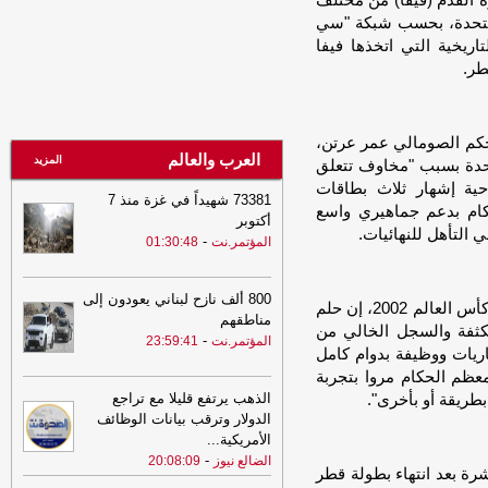
ولي لكرة القدم (فيفا) من مختلف
ثلون الولايات المتحدة، بحسب شبكة "سي
23:32
وزير الداخلية يكشف خارطة
اريخية التي اتخذها فيفا
الحسم.. رسائل قوية حول استعادة صنعاء
وإنهاء انقلاب الحوثيين
-
طر.
مأرب برس
23:32
انفراجة صحية مرتقبة.. مركز
الملك سلمان يطلق مشروعًا لإعادة تأهيل
11 منشأة في لحج والضالع وسقطرى وقّع
لحكم الصومالي عمر عرتن،
العرب والعالم
مركز الملك سلمان للإغاثة والأعمال
المزيد
تحدة بسبب "مخاوف تتعلق
الإنسانية برنامجًا
-
مأرب برس
احية إشهار ثلاث بطاقات
73381 شهيداً في غزة منذ 7
ام بدعم جماهيري واسع
23:32
وزير الداخلية يكشف خارطة
أكتوبر
 التأهل للنهائيات.
الحسم.. رسائل قوية حول استعادة صنعاء
-
المؤتمر.نت
01:30:48
وإنهاء انقلاب الحوثيين
-
مأرب برس
23:27
استنفار أمني في عدن ومأرب
800 ألف نازح لبناني يعودون إلى
يقول ليف ليندبرغ، الذي شارك كحكم مساعد في نهائي كأس العالم 2002، إن حلم
وتعز.. قيادات الشرطة تعلن أعلى درجات
مناطقهم
الجاهزية لمواجهة التحديات وحماية الوطن
-
مكثفة والسجل الخالي من
-
المؤتمر.نت
23:59:41
مأرب برس
باريات ووظيفة بدوام كامل
عظم الحكام مروا بتجربة
23:26
استنفار أمني في عدن ومأرب
الذهب يرتفع قليلا مع تراجع
طريقة أو بأخرى".
وتعز.. قيادات الشرطة تعلن أعلى درجات
الدولار وترقب بيانات الوظائف
الجاهزية لمواجهة التحديات وحماية الوطن
-
الأمريكية
...
مأرب برس
-
الضالع نيوز
20:08:09
رة بعد انتهاء بطولة قطر
22:41
خبر سار.. بدء صرف مرتبات