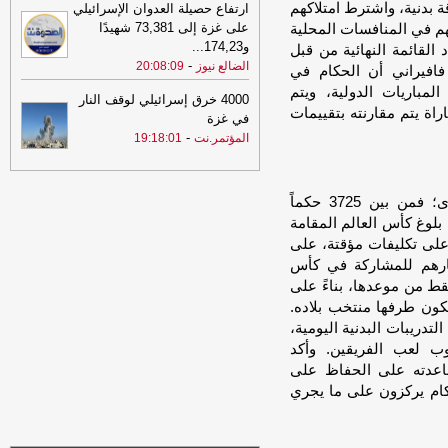
ة بدنية، واشترط امتلاكهم
ارتفاع حصيلة العدوان الإسرائيلي
محرم وصفر في صنعاء
-
المؤتمر.نت
على غزة إلى 73,381 شهيدًا
ئهم في المنافسات المحلية
22:21
عـاجـل.. إعـلان صادر عن القوات
و174,23
...
 القائمة النهائية من قبل
المسلحة اليمنية
-
المؤتمر.نت
-
الضالع نيوز
20:08:09
فافيراني أن الحكام في
22:01
المكلا يكمل عقد دور الـ16
-
مباريات الدولية، ويتم
4000 خرق إسرائيلي لوقف النار
المؤتمر.نت
اة يتم مقارنته بتقييمات
في غزة
21:31
-
العروبة يسقط في فخ التعادل
المؤتمر.نت
19:18:01
أمام فحمان
-
المؤتمر.نت
21:22
عاجل: قرارات جمهورية تعيد
تكشف الأرقام مدى صعوبة الوصول إلى هذا المستوى؛ فمن بين 3725 حكماً
ترتيب قيادة القوات الجوية وتعزز هيكلة
لية للفيفا، نجح 4.5% فقط في بلوغ كأس العالم المقامة
الجهاز المركزي لأمن الدولة
-
مأرب برس
 على تكليفات مؤقتة، على
21:22
عاجل: قرارات جمهورية تعيد
يارهم للمشاركة في كأس
ترتيب قيادة القوات الجوية وتعزز هيكلة
 فقط من موعدها، بناءً على
الجهاز المركزي لأمن الدولة
-
مأرب برس
يكون طرفها منتخب بلاده.
لتدريبات البدنية اليومية،
 لعب الفريقين. وأكد
ساعدته على الحفاظ على
حكام يركزون على ما يجري