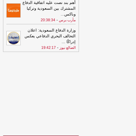
أهم بند نصت عليه اتفاقية الدفاع
استخبارات تكشف مخططًا حوثيًا لضرب
المشترك بين السعودية وتركيا
المملكة من جبهتين
-
مأرب برس
وباكس
...
20:22
الرياض على أهبة الاستعداد..
-
مأرب برس
20:38:34
استخبارات تكشف مخططًا حوثيًا لضرب
المملكة من جبهتين
-
وزارة الدفاع السعودية: اعلان
مأرب برس
التحالف البحري الدفاعي يعكس
20:16
استشهاد 300 طفل منذ وقف النار
إدراكًا
...
في غزة
-
المؤتمر.نت
-
الضالع نيوز
19:42:17
20:15
اليمن: شهيدان و14 جريحاً في
حصيلة أولية للقصف الحوثي على مأرب
-
اخبار مصراوي