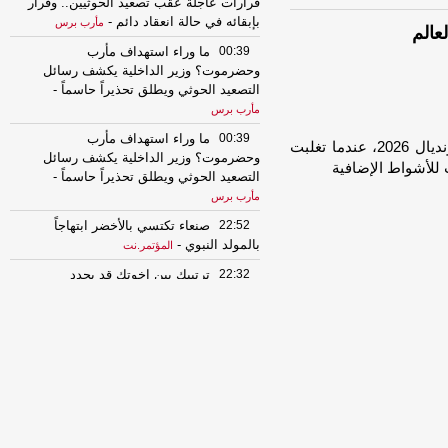
قرارات عاجلة عقب تصعيد الحوثيين.. وقرار
بإبقائه في حالة انعقاد دائم
-
مأرب برس
عالم
00:39
ما وراء استهداف مأرب
وحضرموت؟ وزير الداخلية يكشف رسائل
التصعيد الحوثي ويطلق تحذيراً حاسماً
-
مأرب برس
00:39
ما وراء استهداف مأرب
اجتازت الأرجنتين اختبارها الصعب أمام أحد مفاجآت مونديال 2026، عندما تغلبت
وحضرموت؟ وزير الداخلية يكشف رسائل
التصعيد الحوثي ويطلق تحذيراً حاسماً
-
مأرب برس
22:52
صنعاء تكتسي بالأخضر ابتهاجاً
بالمولد النبوي
-
المؤتمر.نت
22:32
ترتيبك بين إخوتك قد يحدد
أمراضك في المستقبل!
-
المؤتمر.نت
22:12
كيف نُحارب الأرق؟
-
المؤتمر.نت
21:47
"قبل فوات الأوان".. بـيـان عـاجـل
للقوات المسلحة
-
المؤتمر.نت
21:21
مسام يتلف ألغاماً حوثية انتُشلت
من مخيمات وطرقات مأرب
-
السهوة يمن