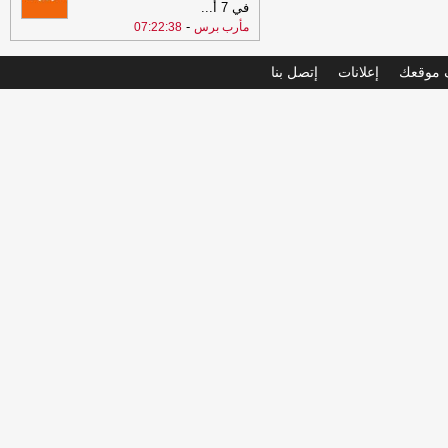
في 7 أ
...
-
مأرب برس
07:22:38
موقعك
إعلانات
إتصل بنا