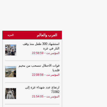
21:21
مسام يتلف ألغاماً حوثية انتُشلت
من مخيمات وطرقات مأرب
-
الصهوة يمن
20:56
فوز التضامن والسد وتعادل الاتحاد
واليرموك
-
المؤتمر.نت
20:47
بيان هام للسلطة المحلية
بمحافظة مأرب
-
مأرب برس
العرب والعالم
المزيد
20:47
بيان هام للسلطة المحلية
بمحافظة مأرب
-
مأرب برس
استشهاد 300 طفل منذ وقف
20:37
السعودية ترفع الجاهزية وتلوّح
النار في غزة
بالخيار العسكري مع تصاعد تهديدات
-
المؤتمر.نت
22:58:59
الحوثيين للبحر الأحمر والمنشآت النفطية
-
مأرب برس
قوات الاحتلال تنسحب من مخيم
20:37
السعودية ترفع الجاهزية وتلوّح
قلنديا
بالخيار العسكري مع تصاعد تهديدات
-
المؤتمر.نت
22:08:58
الحوثيين للبحر الأحمر والمنشآت النفطية
-
مأرب برس
ارتفاع عدد شهداء غزة إلى
20:37
أهم بند نصت عليه اتفاقية الدفاع
73382
المشترك بين السعودية وتركيا وباكستان
-
-
المؤتمر.نت
21:54:05
مأرب برس
20:22
الرياض على أهبة الاستعداد..