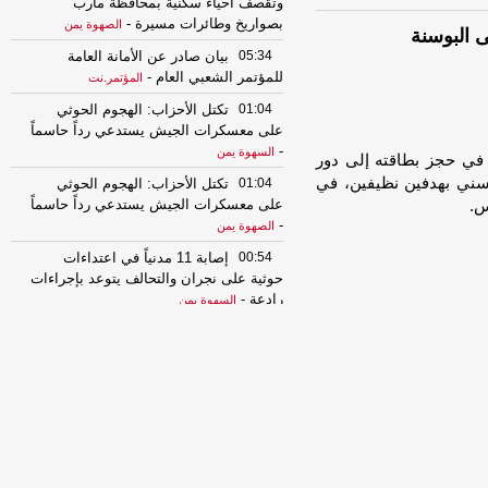
وتقصف أحياء سكنية بمحافظة مأرب
بصواريخ وطائرات مسيرة
-
الصهوة يمن
ى البوسنة
05:34
بيان صادر عن الأمانة العامة
للمؤتمر الشعبي العام
-
المؤتمر.نت
01:04
تكتل الأحزاب: الهجوم الحوثي
على معسكرات الجيش يستدعي رداً حاسماً
-
السهوة يمن
 في حجز بطاقته إلى دور
لبوسني بهدفين نظيفين، في
01:04
تكتل الأحزاب: الهجوم الحوثي
على معسكرات الجيش يستدعي رداً حاسماً
س.
-
الصهوة يمن
00:54
إصابة 11 مدنياً في اعتداءات
حوثية على نجران والتحالف يتوعد بإجراءات
رادعة
-
السهوة يمن
00:54
إصابة 11 مدنياً في اعتداءات
حوثية على نجران والتحالف يتوعد بإجراءات
رادعة
-
الصهوة يمن
00:49
التحالف يعزي باستشهاد عدد من
قوات الجيش ويجدد دعمه للحكومة
الشرعية
-
السهوة يمن
00:49
التحالف يعزي باستشهاد عدد من