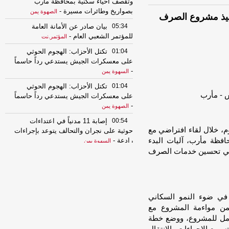
وتقصف أحياء سكنية بمحافظة مأرب
بصواريخ وطائرات مسيرة
-
الصهوة يمن
نفيذ مشروع الصرف
05:34
بيان صادر عن الأمانة العامة
للمؤتمر الشعبي العام
-
المؤتمر.نت
01:04
تكتل الأحزاب: الهجوم الحوثي
على معسكرات الجيش يستدعي رداً حاسماً
-
السهوة يمن
01:04
تكتل الأحزاب: الهجوم الحوثي
على معسكرات الجيش يستدعي رداً حاسماً
-
الصهوة يمن
00:54
إصابة 11 مدنياً في اعتداءات
م، خلال لقاء افتراضي مع
حوثية على نجران والتحالف يتوعد بإجراءات
المكتب الفني بمحافظة مأرب، آليات البدء
رادعة
-
السهوة يمن
 في تحسين خدمات الصرف
00:54
إصابة 11 مدنياً في اعتداءات
حوثية على نجران والتحالف يتوعد بإجراءات
رادعة
-
الصهوة يمن
00:49
التحالف يعزي باستشهاد عدد من
 في ضوء النمو السكاني
قوات الجيش ويجدد دعمه للحكومة
من مواءمة المشروع مع
الشرعية
-
السهوة يمن
كامل للمشروع، ووضع خطة
00:49
التحالف يعزي باستشهاد عدد من