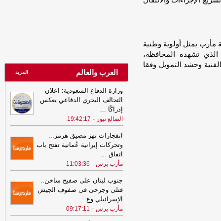
ريع الإجراءات والانتقال
قوات الجيش ويجدد دعمه للحكومة
الشرعية
-
الصهوة يمن
23:34
لإجبارهم على دفع الجبايات..
مليشيا الحوثي تحتجز مزارعي المراوعة
 مأرب يمثل أولوية وطنية
بمحافظة الحديدة
-
السهوة يمن
الذي تشهده المحافظة،
23:34
لإجبارهم على دفع الجبايات..
لفنية وحشد التمويل وفقا
العرب والعالم
مليشيا الحوثي تحتجز مزارعي المراوعة
المزيد
بمحافظة الحديدة
-
الصهوة يمن
وزارة الدفاع السعودية: اعلان
21:53
مشايخ قبائل عبيدة يجددون
التحالف البحري الدفاعي يعكس
تأييدهم للدولة ويعلنون دعم تحركات وزارة
إدراكًا
...
الدفاع في مأرب وحضرموت ويرفضون بياناً
-
الضالع نيوز
19:42:17
منسوباً للقبيلة
-
مأرب برس
انفجارات تهز مضيق هرمز...
21:53
مشايخ قبائل عبيدة يجددون
وتحركات إيرانية عُمانية تفتح باب
تأييدهم للدولة ويعلنون دعم تحركات وزارة
اتفاق
...
الدفاع في مأرب وحضرموت ويرفضون بياناً
-
مأرب برس
11:03:36
منسوباً للقبيلة
-
مأرب برس
جنوب لبنان على صفيح ساخن..
21:06
شعب حضرموت يواصل صدارة
قتلى وجرحى في صفوف الجيش
الدوري اليمني وتعليق أنشطة الاتحاد في
الإسرائيلي وغ
...
الحديدة
-
السهوة يمن
-
مأرب برس
09:17:11
21:06
شعب حضرموت يواصل صدارة