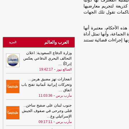
نية المعترف بها دوليًا
21:53
مشايخ قبائل عبيدة يجددون
كذريعة لتجريم معارضيها
تأييدهم للدولة ويعلنون دعم تحركات وزارة
حاكمات تقول تلك الجهات
الدفاع في مأرب وحضرموت ويرفضون بياناً
منسوباً للقبيلة
-
مأرب برس
 الأحكام، معتبرة أنها
21:53
مشايخ قبائل عبيدة يجددون
لجماعة، وأنها تمثل أداة
تأييدهم للدولة ويعلنون دعم تحركات وزارة
الدفاع في مأرب وحضرموت ويرفضون بياناً
ها إجراءات قضائية تستند
العرب والعالم
المزيد
منسوباً للقبيلة
-
مأرب برس
وزارة الدفاع السعودية: اعلان
21:06
شعب حضرموت يواصل صدارة
التحالف البحري الدفاعي يعكس
الدوري اليمني وتعليق أنشطة الاتحاد في
إدراكًا
...
الحديدة
-
السهوة يمن
-
الضالع نيوز
19:42:17
21:06
شعب حضرموت يواصل صدارة
الدوري اليمني وتعليق أنشطة الاتحاد في
انفجارات تهز مضيق هرمز...
الحديدة
-
الصهوة يمن
وتحركات إيرانية عُمانية تفتح باب
اتفاق
...
21:02
توكل كرمان تدين هجوم الحوثيين
-
مأرب برس
11:03:36
على قوات الطوارئ وتدعو إلى محاسبة
المسؤولين ودعم استعادة الدولة
-
مأرب
جنوب لبنان على صفيح ساخن..
برس
قتلى وجرحى في صفوف الجيش
الإسرائيلي وغ
...
21:02
توكل كرمان تدين هجوم الحوثيين
-
مأرب برس
09:17:11
على قوات الطوارئ وتدعو إلى محاسبة
المسؤولين ودعم استعادة الدولة
-
مأرب