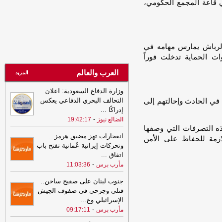
 قاعة المجمع الحكومي،
على معسكرات الجيش يستدعي رداً حاسماً
-
الصهوة يمن
00:54
إصابة 11 مدنياً في اعتداءات
حوثية على نجران والتحالف يتوعد بإجراءات
الرباش يمارس مهامه في
رادعة
-
السهوة يمن
ت الحماية تدخلت فوراً
00:54
إصابة 11 مدنياً في اعتداءات
العرب والعالم
حوثية على نجران والتحالف يتوعد بإجراءات
المزيد
رادعة
-
الصهوة يمن
وزارة الدفاع السعودية: اعلان
00:49
التحالف يعزي باستشهاد عدد من
التحالف البحري الدفاعي يعكس
 في الحادث وإحالتهم إلى
قوات الجيش ويجدد دعمه للحكومة
إدراكًا
...
الشرعية
-
السهوة يمن
-
الضالع نيوز
19:42:17
ه التصرفات التي وصفها
00:49
التحالف يعزي باستشهاد عدد من
انفجارات تهز مضيق هرمز...
لازمة للحفاظ على الأمن
قوات الجيش ويجدد دعمه للحكومة
وتحركات إيرانية عُمانية تفتح باب
الشرعية
-
الصهوة يمن
اتفاق
...
-
23:34
مأرب برس
11:03:36
لإجبارهم على دفع الجبايات..
مليشيا الحوثي تحتجز مزارعي المراوعة
جنوب لبنان على صفيح ساخن..
بمحافظة الحديدة
-
السهوة يمن
قتلى وجرحى في صفوف الجيش
23:34
لإجبارهم على دفع الجبايات..
الإسرائيلي وغ
...
مليشيا الحوثي تحتجز مزارعي المراوعة
-
مأرب برس
09:17:11
بمحافظة الحديدة
-
الصهوة يمن