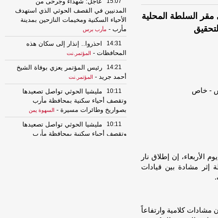
15:07
عاجل: شهداء وجرحى من
المدنيين في القصف الحوثي الذي استهدف
ي مقر السلطة المحلية
الأحياء السكنية ومخيمات النازحين بمدينة
لتحقيق
مأرب
-
مأرب برس
14:31
احذروا.. إنذار إلى سكان هذه
المحافظات
-
المؤتمر.نت
14:21
رئيس المؤتمر يعزي بوفاة الشيخ
أحمد جريد
-
المؤتمر.نت
10:11
مليشيا الحوثي تواصل تصعيدها
وتقصف أحياء سكنية بمحافظة مأرب
بصواريخ وطائرات مسيرة
-
السهوة يمن
10:11
مليشيا الحوثي تواصل تصعيدها
وتقصف أحياء سكنية بمحافظة مأرب
بصواريخ وطائرات مسيرة
-
الصهوة يمن
 الأربعاء، إن إطلاق نار
05:34
بيان صادر عن الأمانة العامة
 إثر مشادة بين قيادات
للمؤتمر الشعبي العام
-
المؤتمر.نت
.
01:04
تكتل الأحزاب: الهجوم الحوثي
على معسكرات الجيش يستدعي رداً حاسماً
-
السهوة يمن
مشادات كلامية وارتفاعاً
01:04
تكتل الأحزاب: الهجوم الحوثي